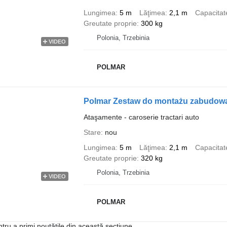
Lungimea
5 m
Lăţimea
2,1 m
Capacitat
Greutate proprie
300 kg
Polonia, Trzebinia
VIDEO
POLMAR
Polmar Zestaw do montażu zabudowa
Ataşamente - caroserie tractari auto
Stare
nou
Lungimea
5 m
Lăţimea
2,1 m
Capacitat
Greutate proprie
320 kg
Polonia, Trzebinia
VIDEO
POLMAR
ntru a primi noutățile din această secțiune