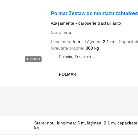
Polmar Zestaw do montażu zabudowa
Ataşamente - caroserie tractari auto
Stare
nou
Lungimea
5 m
Lăţimea
2,1 m
Capacitat
Greutate proprie
300 kg
Polonia, Trzebinia
VIDEO
POLMAR
Stare: nou, lungimea: 5 m, lăţimea: 2,1 m, capacitate
kg