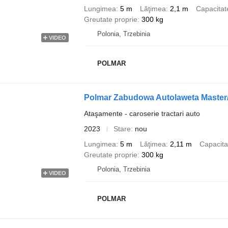
Lungimea
5 m
Lăţimea
2,1 m
Capacitat
Greutate proprie
300 kg
Polonia, Trzebinia
VIDEO
POLMAR
Polmar Zabudowa Autolaweta Maste
Ataşamente - caroserie tractari auto
2023
Stare
nou
Lungimea
5 m
Lăţimea
2,11 m
Capacita
Greutate proprie
300 kg
Polonia, Trzebinia
VIDEO
POLMAR