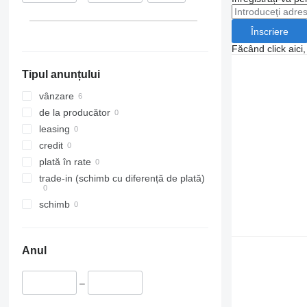
Înscriere
Făcând click aici
Tipul anunțului
vânzare
de la producător
leasing
credit
plată în rate
trade-in (schimb cu diferență de plată)
schimb
Anul
–