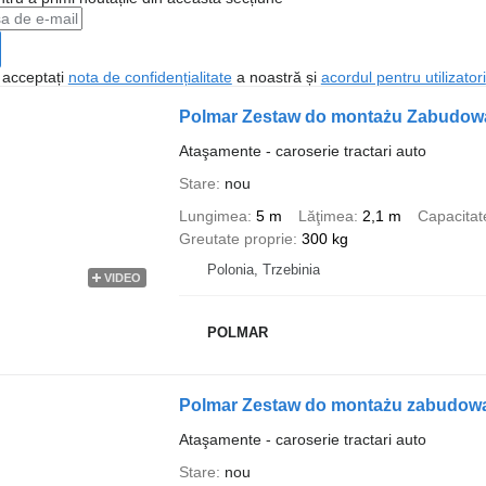
, acceptați
nota de confidențialitate
a noastră și
acordul pentru utilizatori
Polmar Zestaw do montażu Zabudowa 
Ataşamente - caroserie tractari auto
Stare
nou
Lungimea
5 m
Lăţimea
2,1 m
Capacitat
Greutate proprie
300 kg
Polonia, Trzebinia
VIDEO
POLMAR
Polmar Zestaw do montażu zabudowa 
Ataşamente - caroserie tractari auto
Stare
nou