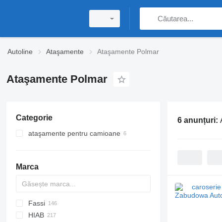
Autoline
Ataşamente
Ataşamente Polmar
Ataşamente Polmar
Categorie
6 anunțuri:
ataşamente pentru camioane
caroseriei
caroserii tractări auto
Marca
Fassi
A-Series
EK-S
W series
BW
CK
MAXIMA
120
MT
Inogam
CF
35
Sirius
M-series
HIAB
SUPRA
572G
140
Q-series
F-series
300-series
Ducato
Gazel