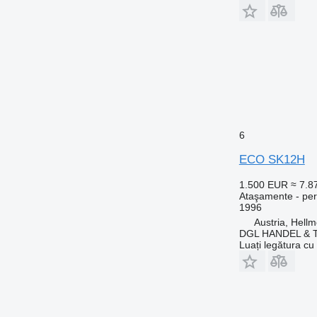
6
ECO SK12H
1.500 EUR
≈ 7.
Ataşamente - peri
1996
Austria, Hell
DGL HANDEL &
Luați legătura cu