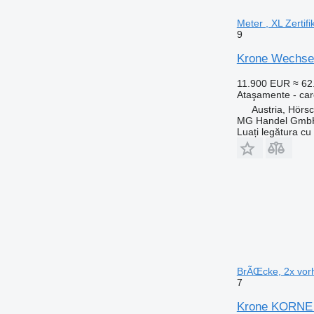
Meter , XL Zertifi
9
Krone Wechselp
11.900 EUR
≈ 6
Ataşamente - car
Austria, Hörs
MG Handel Gmb
Luați legătura cu
BrÃŒcke, 2x vor
7
Krone KORNE 