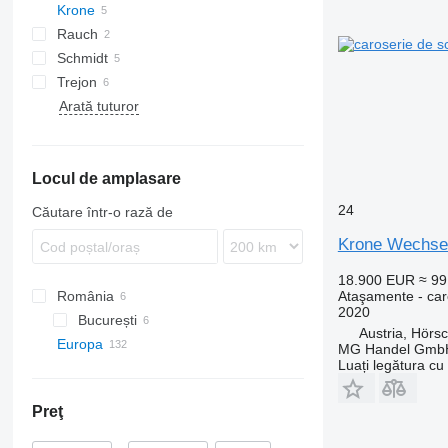
Krone
X-HiDuo
1550
Rauch
Schmidt
Axeo
Trejon
Stratos
Arată tuturor
Swingo
Locul de amplasare
24
Căutare într-o rază de
Krone Wechsel
18.900 EUR
≈ 9
România
Ataşamente - car
2020
București
Austria, Hörs
Europa
București
MG Handel Gmb
Luați legătura cu
Germania
Polonia
Preţ
Franţa
Ungaria