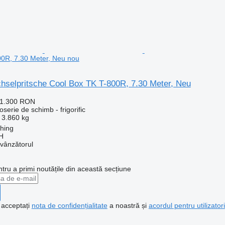
0R, 7.30 Meter, Neu nou
hselpritsche Cool Box TK T-800R, 7.30 Meter, Neu
51.300 RON
serie de schimb - frigorific
3.860 kg
ching
H
 vânzătorul
ntru a primi noutățile din această secțiune
, acceptați
nota de confidențialitate
a noastră și
acordul pentru utilizatori