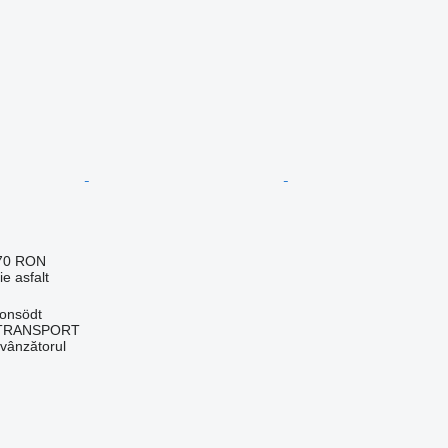
870 RON
e asfalt
monsödt
 TRANSPORT
 vânzătorul