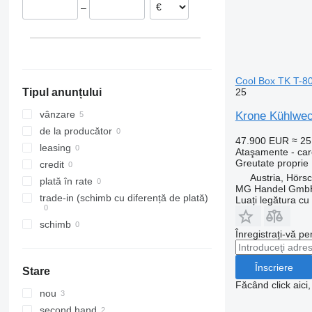
–
Austria
Hörsching
Estonia
Baden
Italia
Cool Box TK T-80
25
Tipul anunțului
vânzare
Krone Kühlwec
de la producător
47.900 EUR
≈ 2
leasing
Ataşamente - caro
Greutate proprie
credit
Austria, Hörs
plată în rate
MG Handel Gmb
trade-in (schimb cu diferență de plată)
Luați legătura cu
schimb
Înregistrați-vă pe
Înscriere
Stare
Făcând click aici
nou
second hand