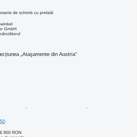
oserie de schimb cu prelată
swinkel
ter GmbH
 vânzătorul
secțiunea „Ataşamente din Austria”
50
56.900 RON