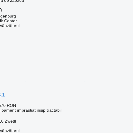
ma de zapada
W)
ogenburg
ik Center
 vânzătorul
.1
.570 RON
pament împrăștiat nisip tractabil
10 Zwettl
 vânzătorul