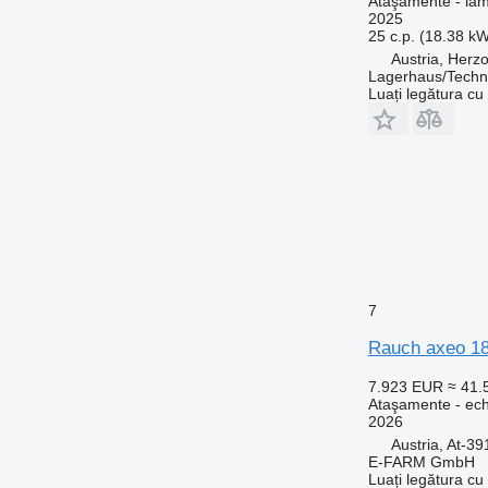
Ataşamente - la
2025
25 c.p. (18.38 k
Austria, Herz
Lagerhaus/Techn
Luați legătura cu
7
Rauch axeo 18
7.923 EUR
≈ 41
Ataşamente - echi
2026
Austria, At-39
E-FARM GmbH
Luați legătura cu