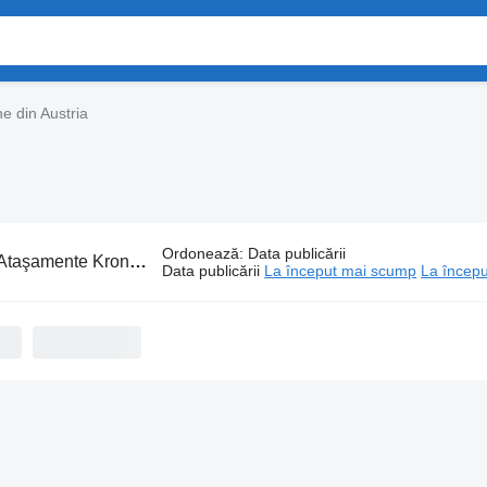
e din Austria
Ordonează
:
Data publicării
Ataşamente Krone din Austria
Data publicării
La început mai scump
La începu