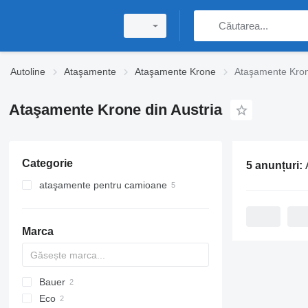
Autoline
Ataşamente
Ataşamente Krone
Ataşamente Kron
Ataşamente Krone din Austria
Categorie
5 anunțuri:
ataşamente pentru camioane
caroseriei de schimb BDF
caroseriei
caroseriei de schimb cu prelată
Marca
containere pentru furgonetă
caroseriei de schimb - furgoane
caroseriei de schimb - frigorifice
Bauer
Eco