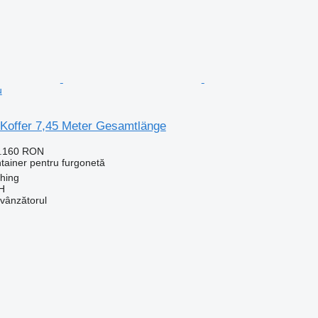
u
Koffer 7,45 Meter Gesamtlänge
7.160 RON
tainer pentru furgonetă
ching
H
 vânzătorul