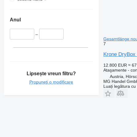
Anul
–
Gesamtlänge no
7
Krone DryBox 
12.800 EUR
≈ 6
Ataşamente - con
Lipsește vreun filtru?
Austria, Hörs
MG Handel Gmb
Propuneți o modificare
Luați legătura cu