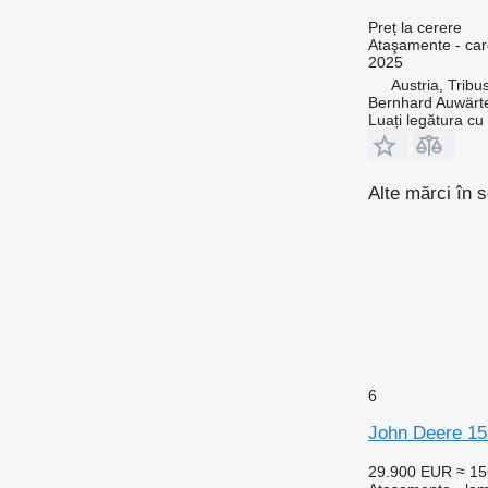
Preț la cerere
Ataşamente - car
2025
Austria, Tribu
Bernhard Auwär
Luați legătura cu
Alte mărci în 
6
John Deere 15
29.900 EUR
≈ 1