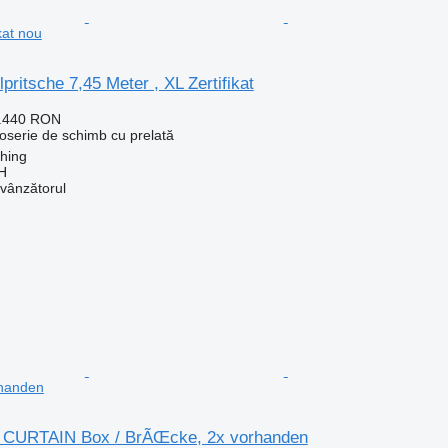
kat nou
ritsche 7,45 Meter , XL Zertifikat
2.440 RON
oserie de schimb cu prelată
ching
H
 vânzătorul
handen
CURTAIN Box / BrÃŒcke, 2x vorhanden