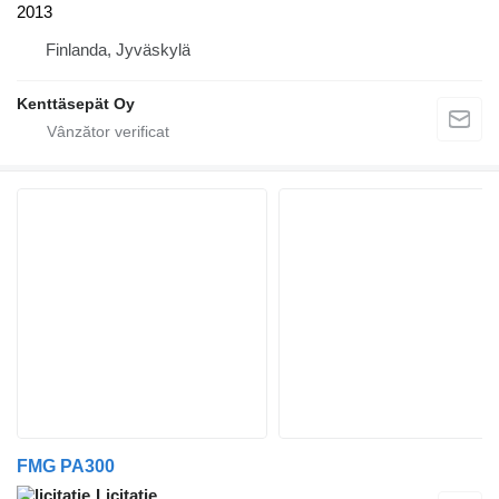
2013
Finlanda, Jyväskylä
Kenttäsepät Oy
FMG PA300
Licitaţie