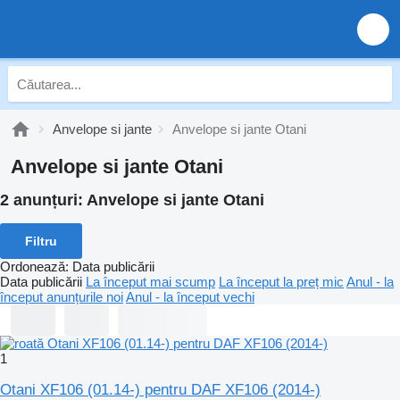
Anvelope si jante
Anvelope si jante Otani
Anvelope si jante Otani
2 anunțuri:
Anvelope si jante Otani
Filtru
Ordonează
:
Data publicării
Data publicării
La început mai scump
La început la preț mic
Anul - la
început anunțurile noi
Anul - la început vechi
1
Otani XF106 (01.14-) pentru DAF XF106 (2014-)