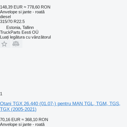
148,39 EUR
≈ 778,60 RON
Anvelope si jante - roată
diesel
315/70 R22.5
Estonia, Tallinn
TruckParts Eesti OÜ
Luați legătura cu vânzătorul
1
Otani TGX 26.440 (01.07-) pentru MAN TGL, TGM, TGS,
TGX (2005-2021)
70,16 EUR
≈ 368,10 RON
Anvelope si jante - roată