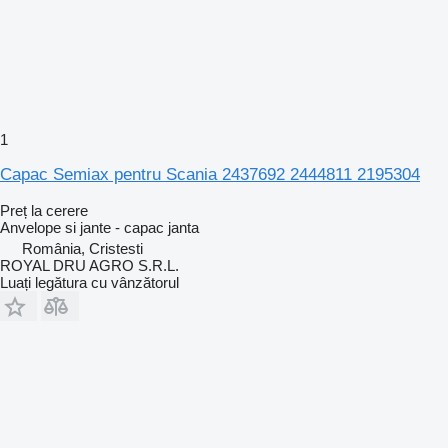
1
Capac Semiax pentru Scania 2437692 2444811 2195304
Preț la cerere
Anvelope si jante - capac janta
România, Cristesti
ROYAL DRU AGRO S.R.L.
Luați legătura cu vânzătorul