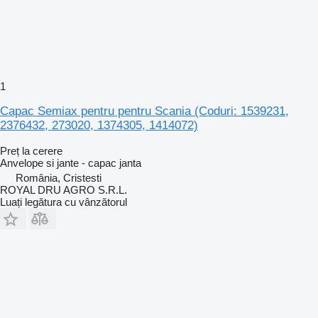
1
Capac Semiax pentru pentru Scania (Coduri: 1539231,
2376432, 273020, 1374305, 1414072)
Preț la cerere
Anvelope si jante - capac janta
România, Cristesti
ROYAL DRU AGRO S.R.L.
Luați legătura cu vânzătorul