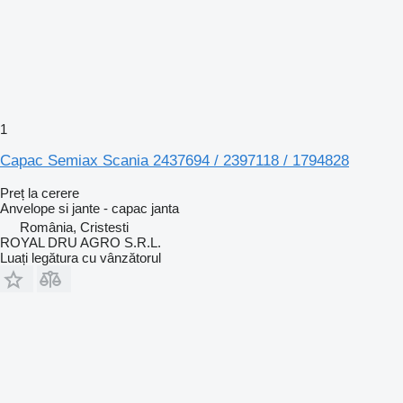
1
Capac Semiax Scania 2437694 / 2397118 / 1794828
Preț la cerere
Anvelope si jante - capac janta
România, Cristesti
ROYAL DRU AGRO S.R.L.
Luați legătura cu vânzătorul