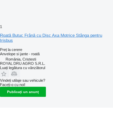
1
Roată Butuc Frână cu Disc Axa Motrice Stânga pentru
Irisbus
Preț la cerere
Anvelope si jante - roată
România, Cristesti
ROYAL DRU AGRO S.R.L.
Luați legătura cu vânzătorul
Vindeți utilaje sau vehicule?
Faceți-o cu noi!
Publicați un anunț