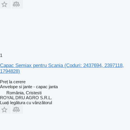
1
Capac Semiax pentru Scania (Coduri: 2437694, 2397118,
1794828)
Preț la cerere
Anvelope si jante - capac janta
România, Cristesti
ROYAL DRU AGRO S.R.L.
Luați legătura cu vânzătorul