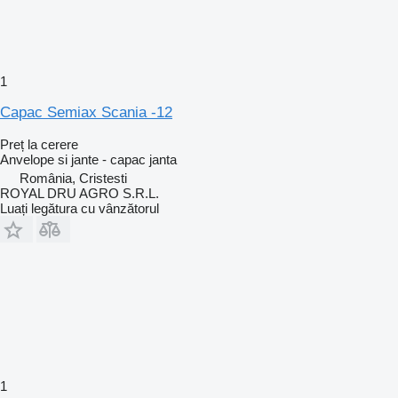
1
Capac Semiax Scania -12
Preț la cerere
Anvelope si jante - capac janta
România, Cristesti
ROYAL DRU AGRO S.R.L.
Luați legătura cu vânzătorul
1