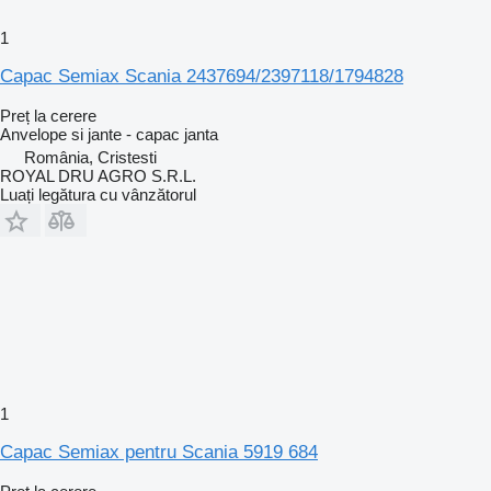
1
Capac Semiax Scania 2437694/2397118/1794828
Preț la cerere
Anvelope si jante - capac janta
România, Cristesti
ROYAL DRU AGRO S.R.L.
Luați legătura cu vânzătorul
1
Capac Semiax pentru Scania 5919 684