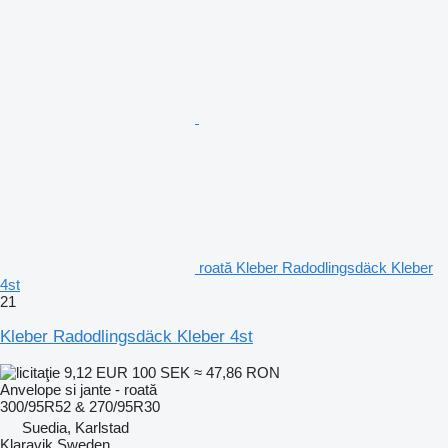
roată Kleber Radodlingsdäck Kleber
4st
21
Kleber Radodlingsdäck Kleber 4st
9,12 EUR
100 SEK
≈ 47,86 RON
Anvelope si jante - roată
300/95R52 & 270/95R30
Suedia, Karlstad
Klaravik Sweden