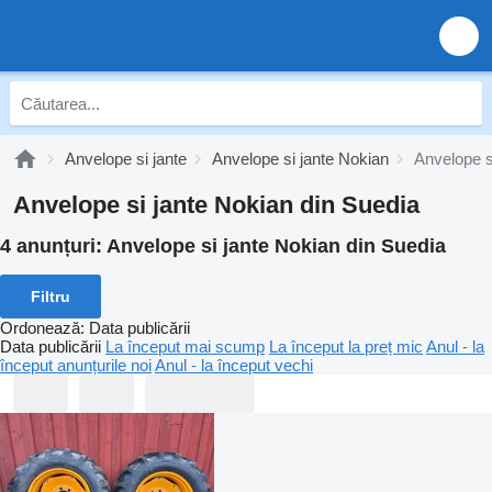
Anvelope si jante
Anvelope si jante Nokian
Anvelope s
Anvelope si jante Nokian din Suedia
4 anunțuri:
Anvelope si jante Nokian din Suedia
Filtru
Ordonează
:
Data publicării
Data publicării
La început mai scump
La început la preț mic
Anul - la
început anunțurile noi
Anul - la început vechi