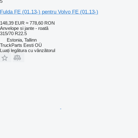
5
Fulda FE (01.13-) pentru Volvo FE (01.13-)
148,39 EUR
≈ 778,60 RON
Anvelope si jante - roată
315/70 R22.5
Estonia, Tallinn
TruckParts Eesti OÜ
Luați legătura cu vânzătorul