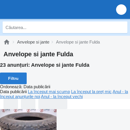
Anvelope si jante
Anvelope si jante Fulda
Anvelope si jante Fulda
23 anunțuri:
Anvelope si jante Fulda
Filtru
Ordonează
:
Data publicării
Data publicării
La început mai scump
La început la preț mic
Anul - la
început anunțurile noi
Anul - la început vechi