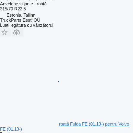
Anvelope si jante - roată
315/70 R22.5
Estonia, Tallinn
TruckParts Eesti OÜ
Luați legătura cu vânzătorul
roată Fulda FE (01.13-) pentru Volvo
FE (01.13-)