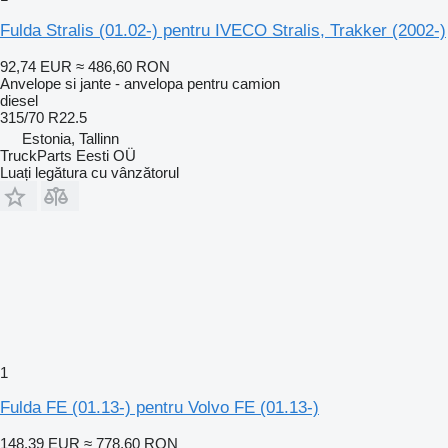
Fulda Stralis (01.02-) pentru IVECO Stralis, Trakker (2002-)
92,74 EUR
≈ 486,60 RON
Anvelope si jante - anvelopa pentru camion
diesel
315/70 R22.5
Estonia, Tallinn
TruckParts Eesti OÜ
Luați legătura cu vânzătorul
1
Fulda FE (01.13-) pentru Volvo FE (01.13-)
148,39 EUR
≈ 778,60 RON