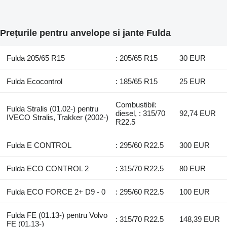
Prețurile pentru anvelope si jante Fulda
Fulda 205/65 R15
: 205/65 R15
30 EUR
Fulda Ecocontrol
: 185/65 R15
25 EUR
Combustibil:
Fulda Stralis (01.02-) pentru
diesel, : 315/70
92,74 EUR
IVECO Stralis, Trakker (2002-)
R22.5
Fulda E CONTROL
: 295/60 R22.5
300 EUR
Fulda ECO CONTROL 2
: 315/70 R22.5
80 EUR
Fulda ECO FORCE 2+ D9 - 0
: 295/60 R22.5
100 EUR
Fulda FE (01.13-) pentru Volvo
: 315/70 R22.5
148,39 EUR
FE (01.13-)