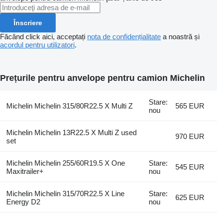
Înscriere
Făcând click aici, acceptați
nota de confidențialitate
a noastră și
acordul pentru utilizatori
.
Prețurile pentru anvelope pentru camion Michelin
Stare:
Michelin Michelin 315/80R22.5 X Multi Z
565 EUR
nou
Michelin Michelin 13R22.5 X Multi Z used
970 EUR
set
Michelin Michelin 255/60R19.5 X One
Stare:
545 EUR
Maxitrailer+
nou
Michelin Michelin 315/70R22.5 X Line
Stare:
625 EUR
Energy D2
nou