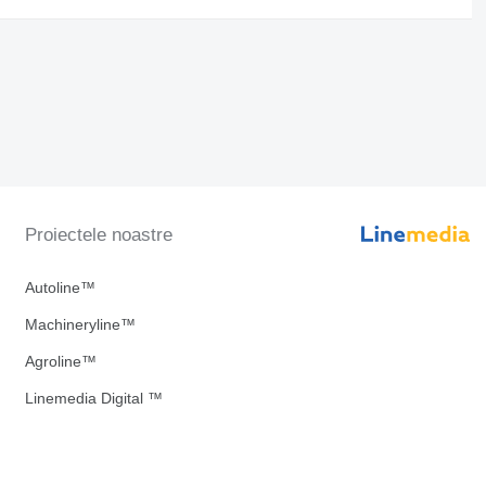
Proiectele noastre
Autoline™
Machineryline™
Agroline™
Linemedia Digital ™