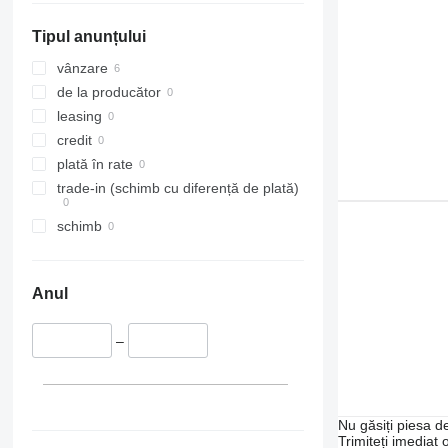
Tipul anunțului
vânzare
de la producător
leasing
credit
plată în rate
trade-in (schimb cu diferență de plată)
schimb
Anul
–
Nu găsiți piesa 
Trimiteți imediat 