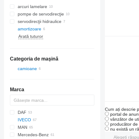
arcuri lamelare
pompe de servodirecţie
servodirecţii hidraulice
amortizoare
Arată tuturor
Categoria de maşină
camioane
Marca
Cum ați descrie p
DAF
portal de anunț
vânzător de uti
IVECO
AS
F-MAX
producător de u
MAN
CF
Transit
Daily
NPR
Rio
nu există un r
Mercedes-Benz
LF
EuroCargo
NQR
F90
Alegeți răsp