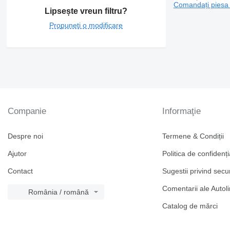
Comandați piesa
Lipsește vreun filtru?
Propuneți o modificare
Companie
Informaţie
Despre noi
Termene & Condiții
Ajutor
Politica de confidenți
Contact
Sugestii privind secu
Comentarii ale Autol
România / română
Catalog de mărcі