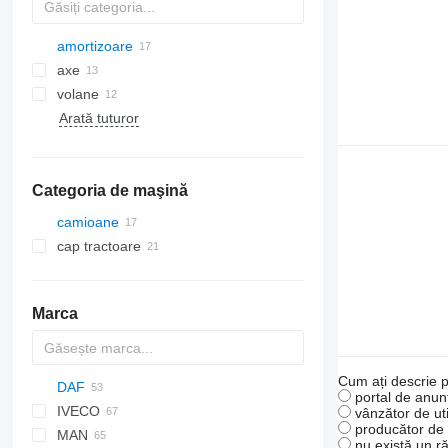
amortizoare
axe
volane
Arată tuturor
Categoria de maşină
camioane
cap tractoare
Marca
Cum ați descrie p
DAF
portal de anunț
IVECO
AS
Transit
vânzător de uti
producător de u
MAN
CF
Daily
NPR
Rio
nu există un r