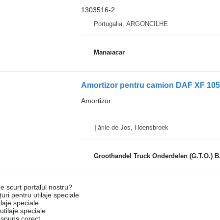
1303516-2
Portugalia, ARGONCILHE
Manaiacar
Amortizor pentru camion DAF XF 105
Amortizor
Țările de Jos, Hoensbroek
Groothandel Truck Onderdelen (G.T.O.) B
e scurt portalul nostru?
uri pentru utilaje speciale
laje speciale
tilaje speciale
ăspuns corect