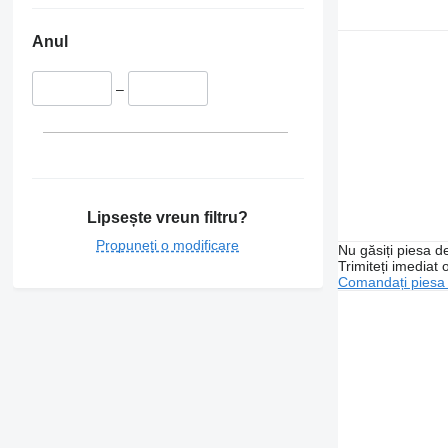
Anul
–
Lipsește vreun filtru?
Propuneți o modificare
Nu găsiți piesa 
Trimiteți imediat 
Comandați piesa