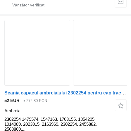
Scania capacul ambreiajului 2302254 pentru cap tractor Scania R440
52 EUR
≈ 272,80 RON
Ambreiaj
2302254 1479574, 1547163, 1763155, 1854205,
1914989, 2023015, 2163969, 2302254, 2455882,
2568869,...