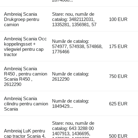
Ambreiaj Scania
Stare: nou, număr de
Drukgroep pentru
catalog: 3482112031,
100 EUR
camion
1335281, 1356981, 57
Ambreiaj Scania Occ
Număr de catalog:
koppelingsset +
574977, 574938, 574868,
175 EUR
vliegwiel pentru cap
1776466
tractor
Ambreiaj Scania
R450 , pentru camion
Număr de catalog:
750 EUR
Scania R450 ,
2612290
2612290
Ambreiaj Scania
Număr de catalog:
cilindru pentru camion
625 EUR
1849429...
Scania
Stare: nou, număr de
catalog: 643 3288 00
Ambreiaj LuK pentru
1407913, 1436695,
cap tractor Scania 4,
500 EUR