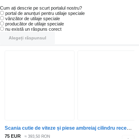
Cum ați descrie pe scurt portalul nostru?
portal de anunțuri pentru utilaje speciale
vânzător de utilaje speciale
producător de utilaje speciale
nu există un răspuns corect
Alegeți răspunsul
Scania cutie de viteze și piese ambreiaj cilindru receptor 1754943 pentru camion
75 EUR
≈ 393,50 RON