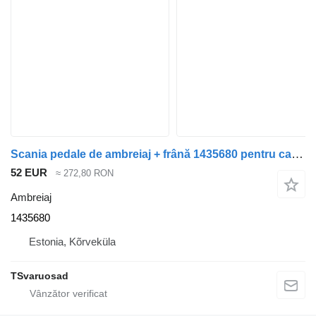
Scania pedale de ambreiaj + frână 1435680 pentru cap tractor Scania R480
52 EUR
≈ 272,80 RON
Ambreiaj
1435680
Estonia, Kõrveküla
TSvaruosad