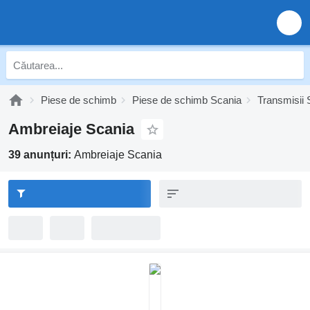
Piese de schimb
Piese de schimb Scania
Transmisii 
Ambreiaje Scania
39 anunțuri:
Ambreiaje Scania