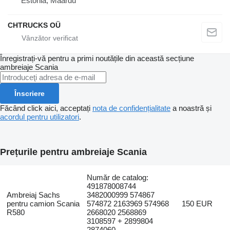
Estonia, Maardu
CHTRUCKS OÜ
Înregistrați-vă pentru a primi noutățile din această secțiune
ambreiaje
Scania
Înscriere
Făcând click aici, acceptați
nota de confidențialitate
a noastră și
acordul pentru utilizatori
.
Prețurile pentru ambreiaje Scania
Număr de catalog:
491878008744
Ambreiaj Sachs
3482000999 574867
pentru camion Scania
574872 2163969 574968
150 EUR
R580
2668020 2568869
3108597 + 2899804
2874060...