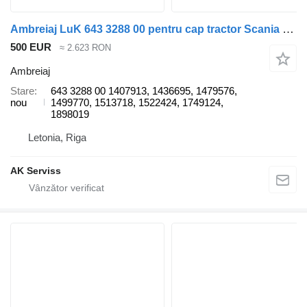
Ambreiaj LuK 643 3288 00 pentru cap tractor Scania 4, P, G, R, T
500 EUR
≈ 2.623 RON
Ambreiaj
Stare
643 3288 00 1407913, 1436695, 1479576,
nou
1499770, 1513718, 1522424, 1749124,
1898019
Letonia, Riga
AK Serviss