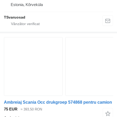
Estonia, Kõrveküla
TSvaruosad
Ambreiaj Scania Occ drukgroep 574868 pentru camion
75 EUR
≈ 393,50 RON