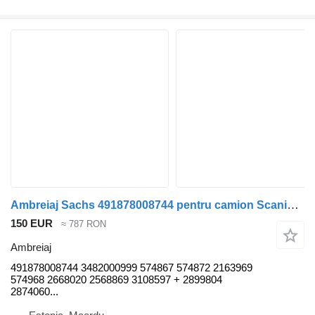
Ambreiaj Sachs 491878008744 pentru camion Scania R580
150 EUR
≈ 787 RON
Ambreiaj
491878008744 3482000999 574867 574872 2163969
574968 2668020 2568869 3108597 + 2899804
2874060...