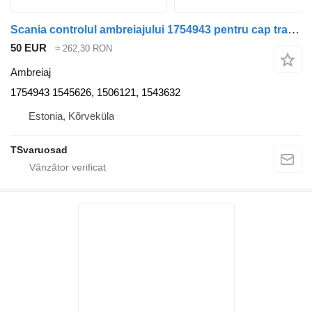
Scania controlul ambreiajului 1754943 pentru cap tractor Scania P230
50 EUR
≈ 262,30 RON
Ambreiaj
1754943 1545626, 1506121, 1543632
Estonia, Kõrveküla
TSvaruosad