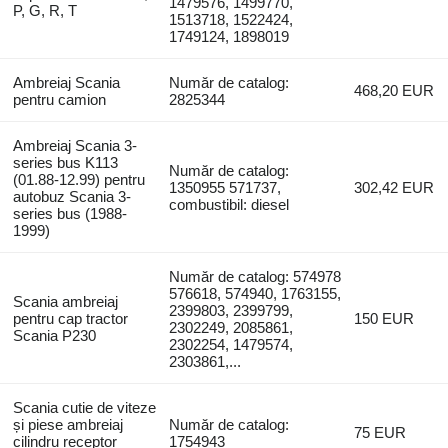
1479576, 1499770,
P, G, R, T
1513718, 1522424,
1749124, 1898019
Ambreiaj Scania
Număr de catalog:
468,20 EUR
pentru camion
2825344
Ambreiaj Scania 3-
series bus K113
Număr de catalog:
(01.88-12.99) pentru
1350955 571737,
302,42 EUR
autobuz Scania 3-
combustibil: diesel
series bus (1988-
1999)
Număr de catalog: 574978
576618, 574940, 1763155,
Scania ambreiaj
2399803, 2399799,
pentru cap tractor
150 EUR
2302249, 2085861,
Scania P230
2302254, 1479574,
2303861,...
Scania cutie de viteze
și piese ambreiaj
Număr de catalog:
75 EUR
cilindru receptor
1754943