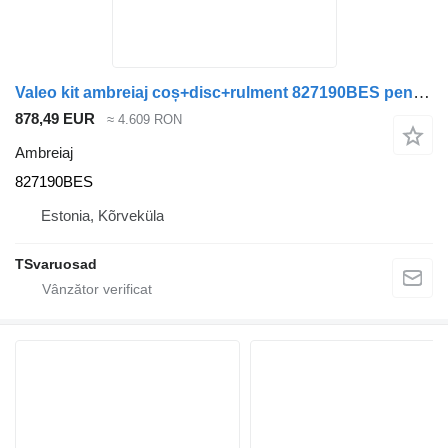
Valeo kit ambreiaj coș+disc+rulment 827190BES pentru cap tractor Scania
878,49 EUR
≈ 4.609 RON
Ambreiaj
827190BES
Estonia, Kõrveküla
TSvaruosad