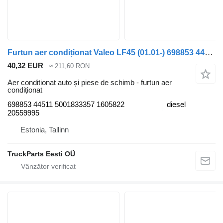
Furtun aer condiționat Valeo LF45 (01.01-) 698853 44511 pentru cap tractor DAF LF45, LF55, LF180, CF65, CF75, CF85 (2001-)
40,32 EUR
≈ 211,60 RON
Aer conditionat auto și piese de schimb - furtun aer
condiționat
698853 44511 5001833357 1605822
diesel
20559995
Estonia, Tallinn
TruckParts Eesti OÜ