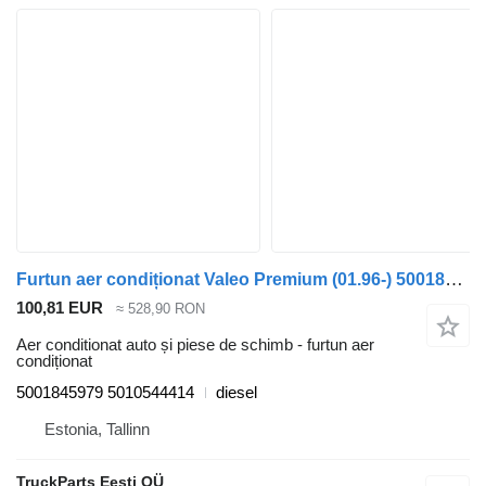
Furtun aer condiționat Valeo Premium (01.96-) 5001845979 pentru cap tractor Renault Premium, Premium 2 (1996-2014)
100,81 EUR
≈ 528,90 RON
Aer conditionat auto și piese de schimb - furtun aer
condiționat
5001845979 5010544414
diesel
Estonia, Tallinn
TruckParts Eesti OÜ