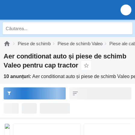
Piese de schimb
Piese de schimb Valeo
Piese ale cab
Aer conditionat auto și piese de schimb
Valeo pentru cap tractor
10 anunțuri:
Aer conditionat auto și piese de schimb Valeo pe