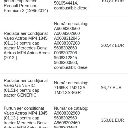
pentru cap tractor
100,81 EUR
5010544414,
Renault Premium,
combustibil: diesel
Premium 2 (1996-2014)
Număr de catalog:
A9608300560
Radiator aer condiționat
A9608302860
Valeo Actros MP4 1845
A9608312845
(01.13-) pentru cap
A0038307208
302,42 EUR
tractor Mercedes-Benz
9608302860
Actros MP4 Antos Arocs
0038307208
(2012-)
9608312845
9608300560,
combustibil: diesel
Radiator aer condiționat
Număr de catalog:
Valeo GENERIC
716658 TM21XS
96,77 EUR
(01.51-) pentru cap
TM21XS-8GR
tractor GENERIC
Furtun aer condiționat
Număr de catalog:
Valeo Actros MP4 1845
A9608302960
(01.13-) pentru cap
9608302960
350,81 EUR
tractor Mercedes-Benz
A9608302460
Actros MP4 Antos Arocs
9608302460,