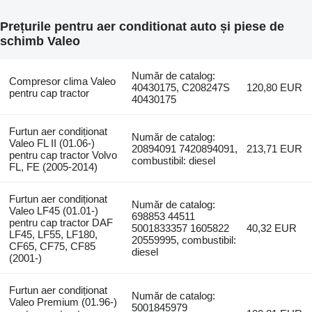
Prețurile pentru aer conditionat auto și piese de
schimb Valeo
Număr de catalog:
Compresor clima Valeo
40430175, C208247S
120,80 EUR
pentru cap tractor
40430175
Furtun aer condiționat
Număr de catalog:
Valeo FL II (01.06-)
20894091 7420894091,
213,71 EUR
pentru cap tractor Volvo
combustibil: diesel
FL, FE (2005-2014)
Furtun aer condiționat
Număr de catalog:
Valeo LF45 (01.01-)
698853 44511
pentru cap tractor DAF
5001833357 1605822
40,32 EUR
LF45, LF55, LF180,
20559995, combustibil:
CF65, CF75, CF85
diesel
(2001-)
Furtun aer condiționat
Număr de catalog:
Valeo Premium (01.96-)
5001845979