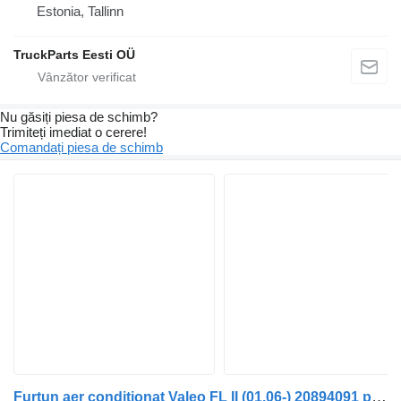
Estonia, Tallinn
TruckParts Eesti OÜ
Nu găsiți piesa de schimb?
Trimiteți imediat o cerere!
Comandați piesa de schimb
Furtun aer condiționat Valeo FL II (01.06-) 20894091 pentru cap tractor Volvo FL, FE (2005-2014)