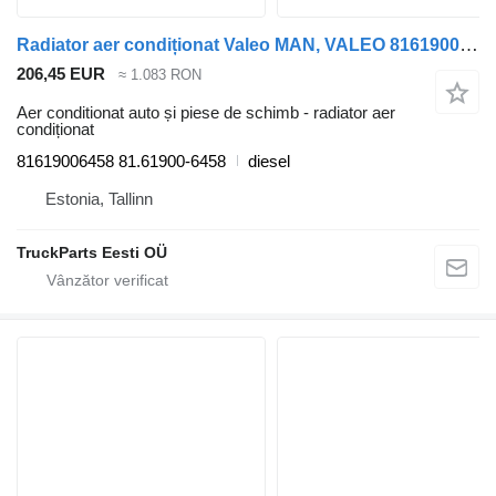
Radiator aer condiționat Valeo MAN, VALEO 81619006458 pentru cap tractor MAN TGS,TGX NTG (2020-)
206,45 EUR
≈ 1.083 RON
Aer conditionat auto și piese de schimb - radiator aer
condiționat
81619006458 81.61900-6458
diesel
Estonia, Tallinn
TruckParts Eesti OÜ