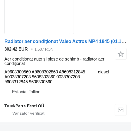
Radiator aer condiționat Valeo Actros MP4 1845 (01.13-) A9608300560 pentru cap tractor Mercedes-Benz Actros MP4 Antos Arocs (2012-)
302,42 EUR
≈ 1.587 RON
Aer conditionat auto și piese de schimb - radiator aer
condiționat
A9608300560 A9608302860 A9608312845
diesel
A0038307208 9608302860 0038307208
9608312845 9608300560
Estonia, Tallinn
TruckParts Eesti OÜ