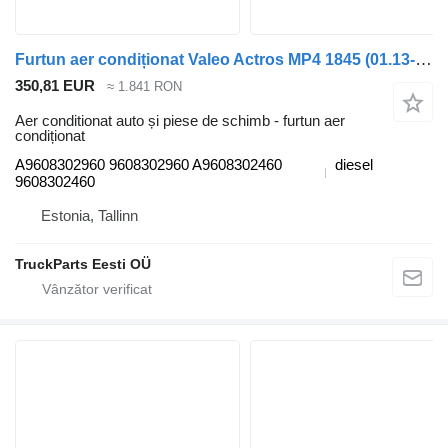
Furtun aer condiționat Valeo Actros MP4 1845 (01.13-) A9608302960 pentru cap tractor Mercedes-Benz Actros MP4 Antos Arocs (2012-)
350,81 EUR
≈ 1.841 RON
Aer conditionat auto și piese de schimb - furtun aer
condiționat
A9608302960 9608302960 A9608302460
diesel
9608302460
Estonia, Tallinn
TruckParts Eesti OÜ