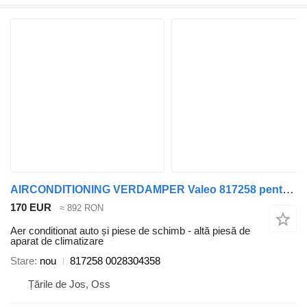
AIRCONDITIONING VERDAMPER Valeo 817258 pentru cap tractor Mercedes-Benz ACTROS MP4
170 EUR
≈ 892 RON
Aer conditionat auto și piese de schimb - altă piesă de
aparat de climatizare
Stare
nou
817258 0028304358
Țările de Jos, Oss