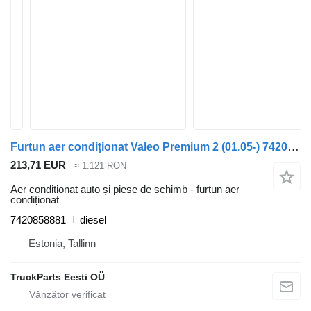
Furtun aer condiționat Valeo Premium 2 (01.05-) 7420858881 pentru cap tractor Renault Premium, Premium 2 (1996-2014)
213,71 EUR
≈ 1.121 RON
Aer conditionat auto și piese de schimb - furtun aer
condiționat
7420858881
diesel
Estonia, Tallinn
TruckParts Eesti OÜ