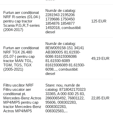
Număr de catalog:
Furtun aer condiționat
2281943 2195206
NRF R-series (01.04-)
1739686 1750450
pentru cap tractor
125 EUR
1854876 1854877
Scania P,G,R,T-series
1492018, combustibil:
(2004-2017)
diesel
Număr de catalog:
Furtun aer condiționat
8EW009158-151 34141
NRF TGX 26.480
AB38000S 81.61930-
(01.07-) pentru cap
6086 81619306086
49,19 EUR
tractor MAN TGL,
81.61930-6089
TGM, TGS, TGX
81619306089 81.61930-
(2005-2021)
6098..., combustibil:
diesel
Filtru uscător NRF
Stare: nou, număr de
Filtru uscator aer
catalog: 8718042170323
conditionat pt.
33365, A 000 830 25 83,
Mercedes-Benz Actros
2860065492, 76801122,
22,85 EUR
MP4/MP5 pentru cap
95606, 008302283,
tractor Mercedes-Benz
0008302283,
Actros MP4/MP5
008302583,...