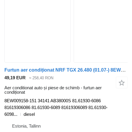
Furtun aer condiționat NRF TGX 26.480 (01.07-) 8EW009158-151 pentru cap tractor MAN TGL, TGM, TGS, TGX (2005-2021)
49,19 EUR
≈ 258,40 RON
Aer conditionat auto și piese de schimb - furtun aer
condiționat
8EW009158-151 34141 AB38000S 81.61930-6086
81619306086 81.61930-6089 81619306089 81.61930-
6098...
diesel
Estonia, Tallinn