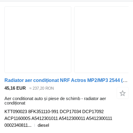
Radiator aer condiționat NRF Actros MP2/MP3 2544 (01.02-) KTT090023 pentru cap tractor Mercedes-Benz Actros, Axor MP1, MP2, MP3 (1996-2014)
45,16 EUR
≈ 237,20 RON
Aer conditionat auto și piese de schimb - radiator aer
condiționat
KTT090023 8FK351110-991 DCP17034 DCP17092
ACP116000S A5412301011 A5412300011 A5412300111
0002340811...
diesel