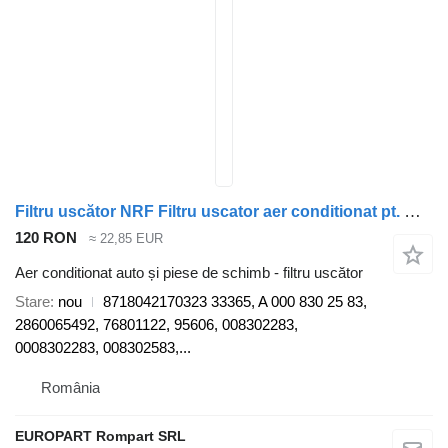
Filtru uscător NRF Filtru uscator aer conditionat pt. Mercedes-Benz Actros MP4/MP5 8718042170323 pentru cap tractor Mercedes-Benz Actros MP4/MP5
120 RON
≈ 22,85 EUR
Aer conditionat auto și piese de schimb - filtru uscător
Stare
nou
8718042170323 33365, A 000 830 25 83,
2860065492, 76801122, 95606, 008302283,
0008302283, 008302583,...
România
EUROPART Rompart SRL