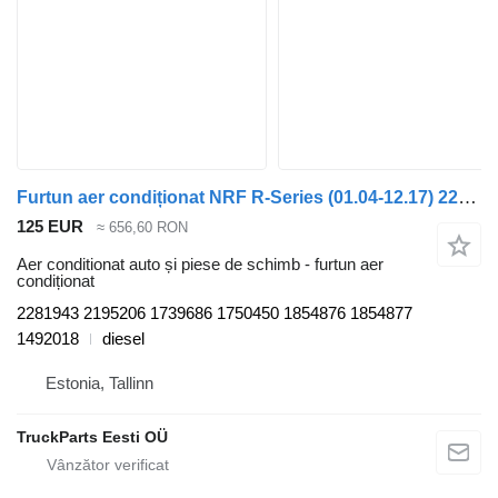
Furtun aer condiționat NRF R-Series (01.04-12.17) 2281943 pentru cap tractor Scania P,G,R,T-series (2004-2017)
125 EUR
≈ 656,60 RON
Aer conditionat auto și piese de schimb - furtun aer
condiționat
2281943 2195206 1739686 1750450 1854876 1854877
1492018
diesel
Estonia, Tallinn
TruckParts Eesti OÜ