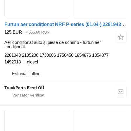
Furtun aer condiționat NRF P-series (01.04-) 2281943 pentru cap tractor Scania P,G,R,T-series (2004-2017)
125 EUR
≈ 656,60 RON
Aer conditionat auto și piese de schimb - furtun aer
condiționat
2281943 2195206 1739686 1750450 1854876 1854877
1492018
diesel
Estonia, Tallinn
TruckParts Eesti OÜ