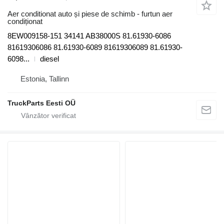
Aer conditionat auto și piese de schimb - furtun aer
condiționat
8EW009158-151 34141 AB38000S 81.61930-6086
81619306086 81.61930-6089 81619306089 81.61930-
6098...
diesel
Estonia, Tallinn
TruckParts Eesti OÜ