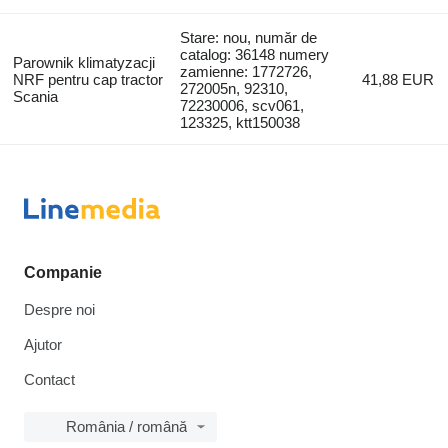
Stare: nou, număr de
catalog: 36148 numery
Parownik klimatyzacji
zamienne: 1772726,
NRF pentru cap tractor
41,88 EUR
272005n, 92310,
Scania
72230006, scv061,
123325, ktt150038
Companie
Despre noi
Ajutor
Contact
România / română