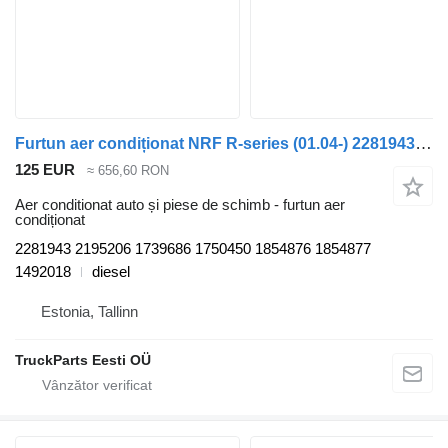
Furtun aer condiționat NRF R-series (01.04-) 2281943 pentru cap tractor Scania P,G,R,T-series (2004-2017)
125 EUR
≈ 656,60 RON
Aer conditionat auto și piese de schimb - furtun aer
condiționat
2281943 2195206 1739686 1750450 1854876 1854877
1492018
diesel
Estonia, Tallinn
TruckParts Eesti OÜ