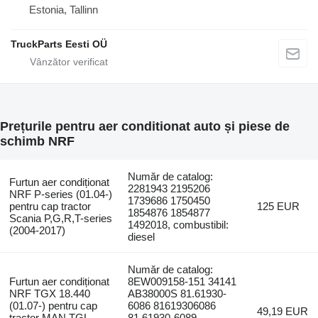
Estonia, Tallinn
TruckParts Eesti OÜ
Prețurile pentru aer conditionat auto și piese de
schimb NRF
Număr de catalog:
Furtun aer condiționat
2281943 2195206
NRF P-series (01.04-)
1739686 1750450
pentru cap tractor
125 EUR
1854876 1854877
Scania P,G,R,T-series
1492018, combustibil:
(2004-2017)
diesel
Număr de catalog:
Furtun aer condiționat
8EW009158-151 34141
NRF TGX 18.440
AB38000S 81.61930-
(01.07-) pentru cap
6086 81619306086
49,19 EUR
tractor MAN TGL,
81.61930-6089