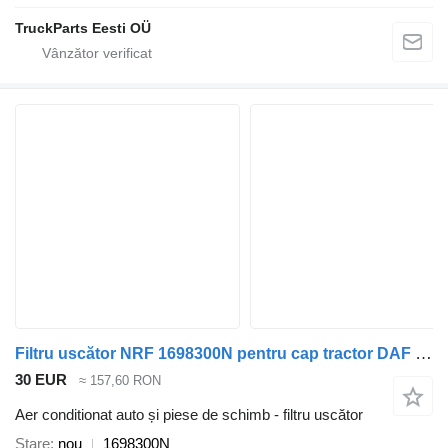
TruckParts Eesti OÜ
Filtru uscător NRF 1698300N pentru cap tractor DAF XF95/105 CF75/85
30 EUR
≈ 157,60 RON
Aer conditionat auto și piese de schimb - filtru uscător
Stare
nou
1698300N