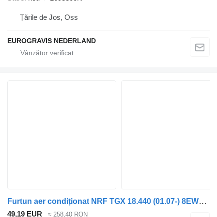
Țările de Jos, Oss
EUROGRAVIS NEDERLAND
Furtun aer condiționat NRF TGX 18.440 (01.07-) 8EW009158-151 pentru cap tractor MAN TGL, TGM, TGS, TGX (2005-2021)
49,19 EUR
≈ 258,40 RON