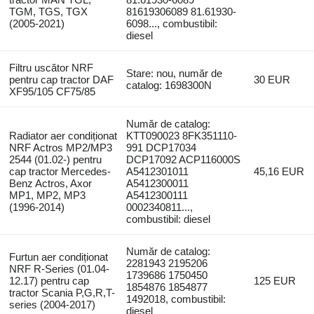
TGM, TGS, TGX
81619306089 81.61930-
(2005-2021)
6098..., combustibil:
diesel
Filtru uscător NRF
Stare: nou, număr de
pentru cap tractor DAF
30 EUR
catalog: 1698300N
XF95/105 CF75/85
Număr de catalog:
Radiator aer condiționat
KTT090023 8FK351110-
NRF Actros MP2/MP3
991 DCP17034
2544 (01.02-) pentru
DCP17092 ACP116000S
cap tractor Mercedes-
A5412301011
45,16 EUR
Benz Actros, Axor
A5412300011
MP1, MP2, MP3
A5412300111
(1996-2014)
0002340811...,
combustibil: diesel
Număr de catalog:
Furtun aer condiționat
2281943 2195206
NRF R-Series (01.04-
1739686 1750450
12.17) pentru cap
125 EUR
1854876 1854877
tractor Scania P,G,R,T-
1492018, combustibil:
series (2004-2017)
diesel