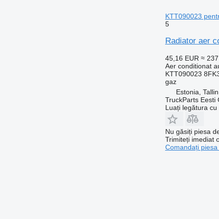
KTT090023 pentr
5
Radiator aer 
45,16 EUR
≈ 23
Aer conditionat a
KTT090023 8FK3
gaz
Estonia, Talli
TruckParts Eesti
Luați legătura cu
Nu găsiți piesa 
Trimiteți imediat 
Comandați piesa