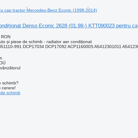
u cap tractor Mercedes-Benz Econic (1998-2014)
condiționat Denso Econic 2628 (01.98-) KTT090023 pentru c
7 RON
uto și piese de schimb - radiator aer condiționat
51110-991 DCP17034 DCP17092 ACP116000S A5412301011 A541230
nn
 OÜ
 vânzătorul
de schimb?
o cerere!
 de schimb