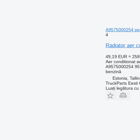
A9575000254 pen
4
Radiator aer 
49,19 EUR
≈ 25
Aer conditionat a
A9575000254 95
benzină
Estonia, Talli
TruckParts Eesti
Luați legătura cu