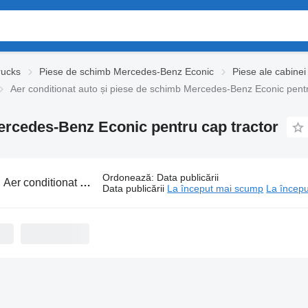
rucks
Piese de schimb Mercedes-Benz Econic
Piese ale cabine
Aer conditionat auto și piese de schimb Mercedes-Benz Econic pentr
Mercedes-Benz Econic pentru cap tractor
Ordonează
:
Data publicării
:
Aer conditionat auto și piese de schimb Mercedes-Benz Econic pentru cap tractor
Data publicării
La început mai scump
La începu