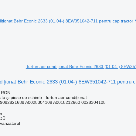
furtun aer condiționat Behr Econic 2633 (01.04-) 8EW3
ndiționat Behr Econic 2633 (01.04-) 8EW351042-711 pentru 
7 RON
uto și piese de schimb - furtun aer condiționat
9092821689 A0028304108 A0018212660 0028304108
nn
 OÜ
 vânzătorul