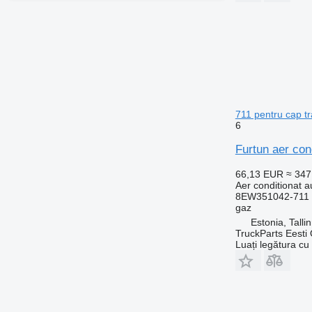
711 pentru cap t
6
Furtun aer co
66,13 EUR
≈ 34
Aer conditionat a
8EW351042-711 
gaz
Estonia, Talli
TruckParts Eesti
Luați legătura cu