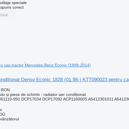
tilaje speciale
ăspuns corect
unsul
u cap tractor Mercedes-Benz Econic (1998-2014)
condiționat Denso Econic 1828 (01.98-) KTT090023 pentru c
7 RON
uto și piese de schimb - radiator aer condiționat
51110-991 DCP17034 DCP17092 ACP116000S A5412301011 A541230
nn
 OÜ
 vânzătorul