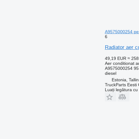
A9575000254 pen
6
Radiator aer 
49,19 EUR
≈ 25
Aer conditionat a
A9575000254 95
diesel
Estonia, Talli
TruckParts Eesti
Luați legătura cu