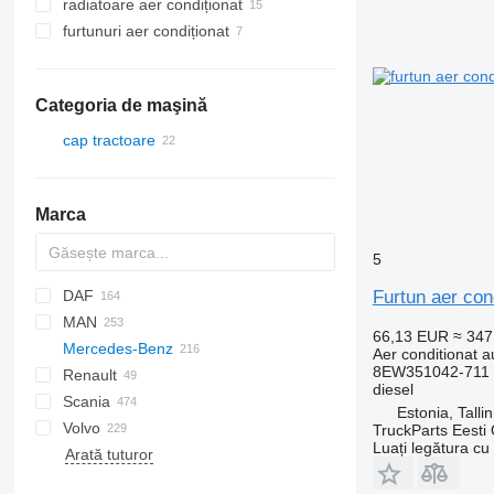
radiatoare aer condiționat
furtunuri aer condiționat
Categoria de maşină
cap tractoare
Marca
5
DAF
Furtun aer co
MAN
CF
S-Way
66,13 EUR
≈ 34
Mercedes-Benz
LF
Stralis
Lion's series
Aer conditionat a
8EW351042-711 
Renault
XF
Trakker
TGA
A-Class
Canter
diesel
Scania
XG
TGL
Actros
Kerax
Estonia, Talli
Volvo
TGM
Antos
Magnum
G-series
Actros 1831
TruckParts Eesti
Luați legătura cu
Arată tuturor
TGS
Arocs
Midlum
P-series
B-series
Actros 1840
Antos 1830
TGX
Atego
Premium
R-series
FH
Actros 1841