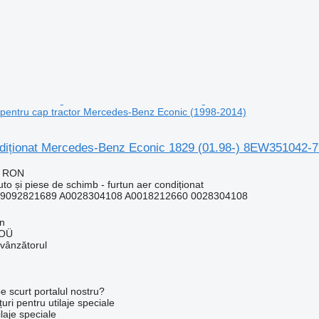
entru cap tractor Mercedes-Benz Econic (1998-2014)
ndiționat Mercedes-Benz Econic 1829 (01.98-) 8EW351042-7
7 RON
uto și piese de schimb - furtun aer condiționat
9092821689 A0028304108 A0018212660 0028304108
nn
 OÜ
 vânzătorul
e scurt portalul nostru?
uri pentru utilaje speciale
laje speciale