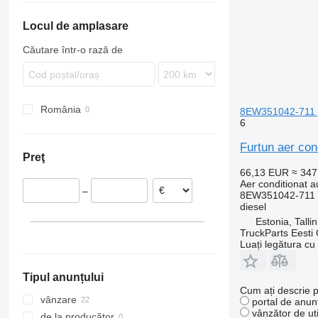
Axor
T-series
FL
Actros 1842
Atego 815
Locul de amplasare
Econic
FM
Actros 1843
Atego 1524
Axor 1828
MB
FMX
Actros 1845
Econic 1828
Căutare într-o rază de
VNL
Actros 1846
Econic 1829
Actros 1848
Econic 2629
Actros 2544
Econic 2633
România
Actros 2545
8EW351042-711 p
6
Actros 2551
Furtun aer co
Preţ
66,13 EUR
≈ 34
Aer conditionat a
–
8EW351042-711 
diesel
Estonia, Talli
TruckParts Eesti
Luați legătura cu
Tipul anunțului
Cum ați descrie p
vânzare
portal de anunț
vânzător de uti
de la producător