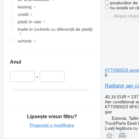
producător de u
leasing
nu există un r
credit
Alegeți răsp
plată în rate
trade-in (schimb cu diferență de plată)
schimb
Anul
KTT090023 pentr
6
–
Radiator aer 
45,16 EUR
≈ 23
Aer conditionat a
KTT090023 8FK3
gaz
Lipsește vreun filtru?
Estonia, Talli
TruckParts Eesti
Propuneți o modificare
Luați legătura cu