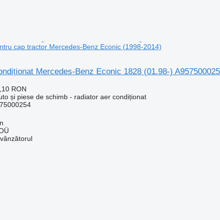
tru cap tractor Mercedes-Benz Econic (1998-2014)
condiționat Mercedes-Benz Econic 1828 (01.98-) A957500025
8,10 RON
uto și piese de schimb - radiator aer condiționat
75000254
nn
 OÜ
 vânzătorul