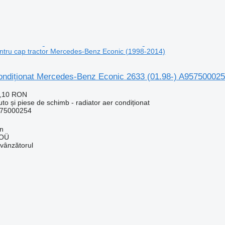
tru cap tractor Mercedes-Benz Econic (1998-2014)
condiționat Mercedes-Benz Econic 2633 (01.98-) A957500025
8,10 RON
uto și piese de schimb - radiator aer condiționat
75000254
nn
 OÜ
 vânzătorul