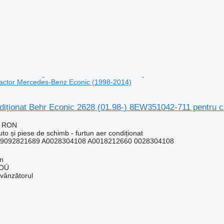
ractor Mercedes-Benz Econic (1998-2014)
ndiționat Behr Econic 2628 (01.98-) 8EW351042-711 pentru 
7 RON
uto și piese de schimb - furtun aer condiționat
9092821689 A0028304108 A0018212660 0028304108
nn
 OÜ
 vânzătorul