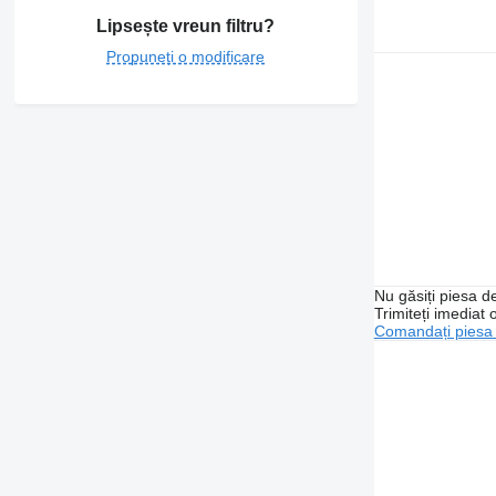
Lipsește vreun filtru?
Propuneți o modificare
Nu găsiți piesa 
Trimiteți imediat 
Comandați piesa