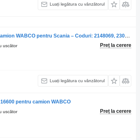
Luați legătura cu vânzătorul
Filtru uscător Uscător de aer pentru camion WABCO pentru Scania – Coduri: 2148069, 2308777, 1941953, 2089579, 1897631, 1928589, 1770184, 1796161, 1763425, 1753577, 2063357, 1535829, 1543224, 1738295
Preț la cerere
ru uscător
Luați legătura cu vânzătorul
30016600 pentru camion WABCO
Preț la cerere
ru uscător