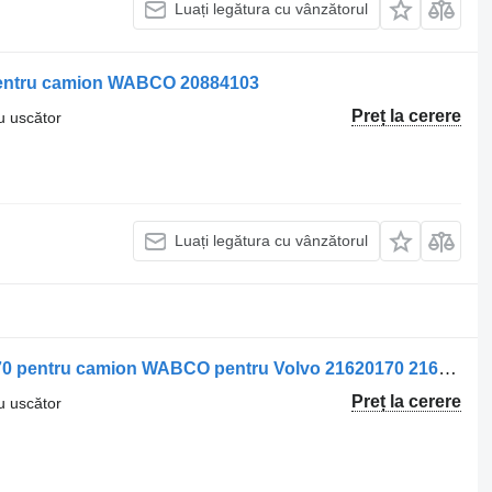
Luați legătura cu vânzătorul
o pentru camion WABCO 20884103
Preț la cerere
ru uscător
Luați legătura cu vânzătorul
Filtru uscător Uscător de Aer 21620170 pentru camion WABCO pentru Volvo 21620170 21620172
Preț la cerere
ru uscător