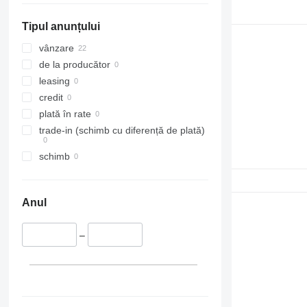
Tipul anunțului
vânzare
de la producător
leasing
credit
plată în rate
trade-in (schimb cu diferență de plată)
schimb
Anul
–