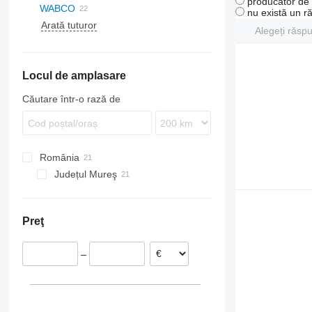
producător de u
WABCO
S-Way
TGS
Arocs
Master
S-series
LT
B-series
nu există un r
Arată tuturor
Stralis
TGX
Atego
Midlum
Polo
FE
Alegeți răsp
Trakker
Axor
Premium
Transporter
FH
MB
T-series
FL
Locul de amplasare
Sprinter
FM
Vito
FMX
Căutare într-o rază de
SD
VNL
România
Județul Mureş
Preţ
–