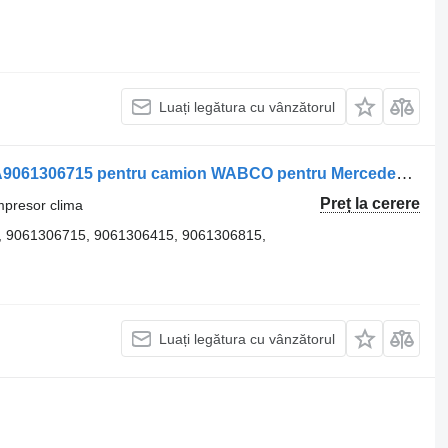
Luați legătura cu vânzătorul
Compresor clima Compresor de aer A9061306715 pentru camion WABCO pentru Mercedes-Benz, cod A9061306715 / A9061306415 / A9061306815 / A0024604980 / A0024601780 / 4574600280
Preț la cerere
mpresor clima
 9061306715, 9061306415, 9061306815,
Luați legătura cu vânzătorul