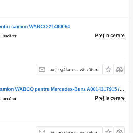
o pentru camion WABCO 21480094
Preț la cerere
ru uscător
Luați legătura cu vânzătorul
Filtru uscător Uscător de aer pentru camion WABCO pentru Mercedes-Benz A0014317915 / A0014319215 / A0034316106
Preț la cerere
ru uscător
Luați legătura cu vânzătorul