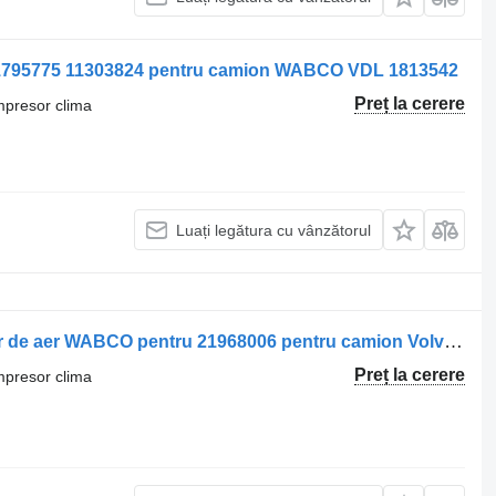
 1795775 11303824 pentru camion WABCO VDL 1813542
Preț la cerere
mpresor clima
Luați legătura cu vânzătorul
Compresor clima WABCO Compresor de aer WABCO pentru 21968006 pentru camion Volvo 21968006 21513957
Preț la cerere
mpresor clima