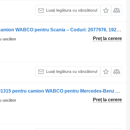
Luați legătura cu vânzătorul
Filtru uscător Uscător de Aer pentru camion WABCO pentru Scania – Coduri: 2077976, 1928588, 579997, 2287595, 2148071, 1753580, 1763422, 1774873, 1941953
Preț la cerere
ru uscător
Luați legătura cu vânzătorul
Filtru uscător Uscător de aer A0004301315 pentru camion WABCO pentru Mercedes-Benz A0004301315/A0004309815
Preț la cerere
ru uscător