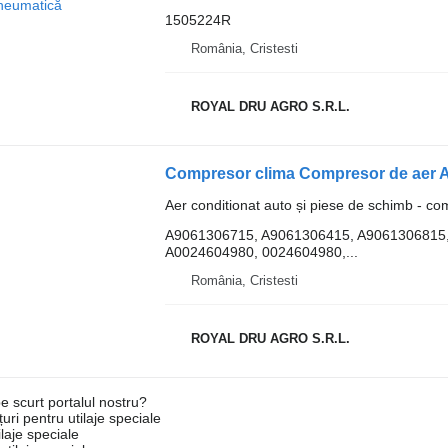
1505224R
România, Cristesti
ROYAL DRU AGRO S.R.L.
Aer conditionat auto și piese de schimb - co
A9061306715, A9061306415, A9061306815,
A0024604980, 0024604980,...
România, Cristesti
ROYAL DRU AGRO S.R.L.
e scurt portalul nostru?
uri pentru utilaje speciale
laje speciale