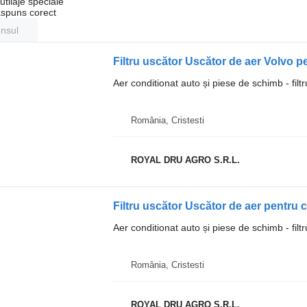
tilaje speciale
ăspuns corect
unsul
Filtru uscător Uscător de aer Volv
Aer conditionat auto și piese de schimb - filt
România, Cristesti
ROYAL DRU AGRO S.R.L.
Aer conditionat auto și piese de schimb - filt
România, Cristesti
ROYAL DRU AGRO S.R.L.