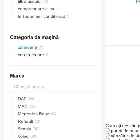
filtre uscător
compresoare clima
furtunuri aer condiționat
Categoria de maşină
camioane
cap tractoare
Marca
DAF
2-Series
C-series
MAN
X-Series
Jumper
CF
F-MAX
Daily
Mercedes-Benz
LF
Transit
EuroCargo
A-series
Renault
XF
EuroStar
TGA
A-Class
Canter
Canter
Atleon
Movano
Cum ați descrie p
Scania
Eurotech
TGL
Actros
L-series
Cabstar
Kerax
portal de anunț
vânzător de uti
Volvo
Eurotrakker
TGM
Antos
Vanette
Magnum
R-series
Golf