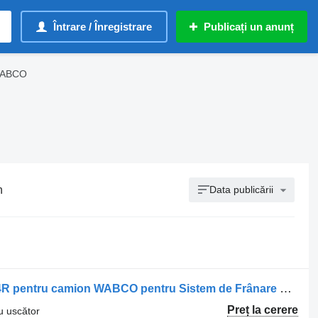
Întrare / Înregistrare
Publicați un anunț
 WABCO
n
Data publicării
Filtru uscător Uscător de Aer 1505224R pentru camion WABCO pentru Sistem de Frânare Pneumatică
Preț la cerere
ru uscător