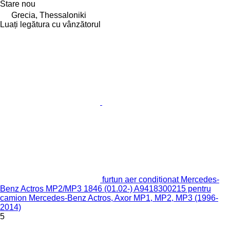
Stare
nou
Grecia, Thessaloniki
Luați legătura cu vânzătorul
furtun aer condiționat Mercedes-
Benz Actros MP2/MP3 1846 (01.02-) A9418300215 pentru
camion Mercedes-Benz Actros, Axor MP1, MP2, MP3 (1996-
2014)
5