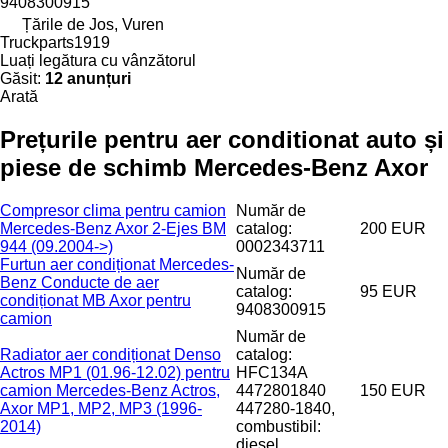
9408300915
Țările de Jos, Vuren
Truckparts1919
Luați legătura cu vânzătorul
Găsit:
12 anunțuri
Arată
Prețurile pentru aer conditionat auto și
piese de schimb Mercedes-Benz Axor
Compresor clima pentru camion
Număr de
Mercedes-Benz Axor 2-Ejes BM
catalog:
200 EUR
944 (09.2004->)
0002343711
Furtun aer condiționat Mercedes-
Număr de
Benz Conducte de aer
catalog:
95 EUR
condiționat MB Axor pentru
9408300915
camion
Număr de
Radiator aer condiționat Denso
catalog:
Actros MP1 (01.96-12.02) pentru
HFC134A
camion Mercedes-Benz Actros,
4472801840
150 EUR
Axor MP1, MP2, MP3 (1996-
447280-1840,
2014)
combustibil:
diesel