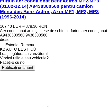
Furtun aer condiționat Behr Actros MP2/MP3
(01.02-12.14) A9438300560 pentru camion
Mercedes-Benz Actros, Axor MP1, MP2, MP3
(1996-2014)
167,40 EUR
≈ 878,30 RON
Aer conditionat auto și piese de schimb - furtun aer condiționat
A9438300560 9438300560
diesel
Estonia, Rummu
KB AUTO EESTI OÜ
Luați legătura cu vânzătorul
Vindeți utilaje sau vehicule?
Faceți-o cu noi!
Publicați un anunț