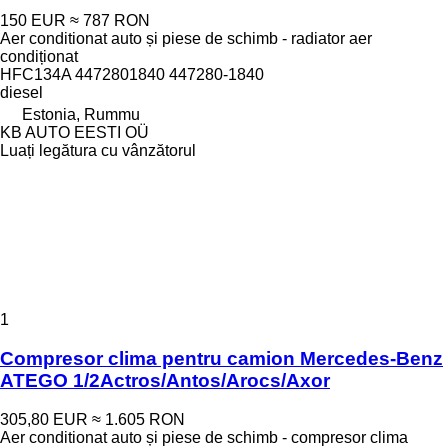
150 EUR
≈ 787 RON
Aer conditionat auto și piese de schimb - radiator aer
condiționat
HFC134A 4472801840 447280-1840
diesel
Estonia, Rummu
KB AUTO EESTI OÜ
Luați legătura cu vânzătorul
1
Compresor clima pentru camion Mercedes-Benz
ATEGO 1/2Actros/Antos/Arocs/Axor
305,80 EUR
≈ 1.605 RON
Aer conditionat auto și piese de schimb - compresor clima