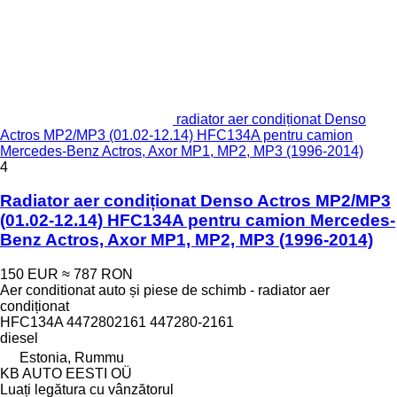
radiator aer condiționat Denso
Actros MP2/MP3 (01.02-12.14) HFC134A pentru camion
Mercedes-Benz Actros, Axor MP1, MP2, MP3 (1996-2014)
4
Radiator aer condiționat Denso Actros MP2/MP3
(01.02-12.14) HFC134A pentru camion Mercedes-
Benz Actros, Axor MP1, MP2, MP3 (1996-2014)
150 EUR
≈ 787 RON
Aer conditionat auto și piese de schimb - radiator aer
condiționat
HFC134A 4472802161 447280-2161
diesel
Estonia, Rummu
KB AUTO EESTI OÜ
Luați legătura cu vânzătorul