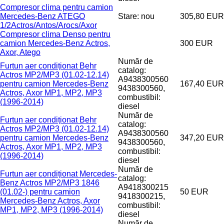
Compresor clima pentru camion
Mercedes-Benz ATEGO
Stare: nou
305,80 EUR
1/2Actros/Antos/Arocs/Axor
Compresor clima Denso pentru
camion Mercedes-Benz Actros,
300 EUR
Axor, Atego
Număr de
Furtun aer condiționat Behr
catalog:
Actros MP2/MP3 (01.02-12.14)
A9438300560
pentru camion Mercedes-Benz
167,40 EUR
9438300560,
Actros, Axor MP1, MP2, MP3
combustibil:
(1996-2014)
diesel
Număr de
Furtun aer condiționat Behr
catalog:
Actros MP2/MP3 (01.02-12.14)
A9438300560
pentru camion Mercedes-Benz
347,20 EUR
9438300560,
Actros, Axor MP1, MP2, MP3
combustibil:
(1996-2014)
diesel
Număr de
Furtun aer condiționat Mercedes-
catalog:
Benz Actros MP2/MP3 1846
A9418300215
(01.02-) pentru camion
50 EUR
9418300215,
Mercedes-Benz Actros, Axor
combustibil:
MP1, MP2, MP3 (1996-2014)
diesel
Număr de