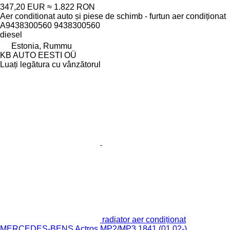
347,20 EUR
≈ 1.822 RON
Aer conditionat auto și piese de schimb - furtun aer condiționat
A9438300560 9438300560
diesel
Estonia, Rummu
KB AUTO EESTI OÜ
Luați legătura cu vânzătorul
radiator aer condiționat
MERCEDES-BENS Actros MP2/MP3 1841 (01.02-)