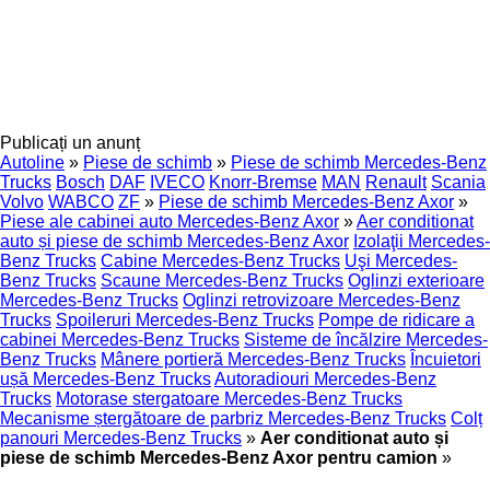
Publicați un anunț
Autoline
»
Piese de schimb
»
Piese de schimb Mercedes-Benz
Trucks
Bosch
DAF
IVECO
Knorr-Bremse
MAN
Renault
Scania
Volvo
WABCO
ZF
»
Piese de schimb Mercedes-Benz Axor
»
Piese ale cabinei auto Mercedes-Benz Axor
»
Aer conditionat
auto și piese de schimb Mercedes-Benz Axor
Izolaţii Mercedes-
Benz Trucks
Cabine Mercedes-Benz Trucks
Uşi Mercedes-
Benz Trucks
Scaune Mercedes-Benz Trucks
Oglinzi exterioare
Mercedes-Benz Trucks
Oglinzi retrovizoare Mercedes-Benz
Trucks
Spoileruri Mercedes-Benz Trucks
Pompe de ridicare a
cabinei Mercedes-Benz Trucks
Sisteme de încălzire Mercedes-
Benz Trucks
Mânere portieră Mercedes-Benz Trucks
Încuietori
ușă Mercedes-Benz Trucks
Autoradiouri Mercedes-Benz
Trucks
Motorase stergatoare Mercedes-Benz Trucks
Mecanisme ștergătoare de parbriz Mercedes-Benz Trucks
Colț
panouri Mercedes-Benz Trucks
»
Aer conditionat auto și
piese de schimb Mercedes-Benz Axor pentru camion
»