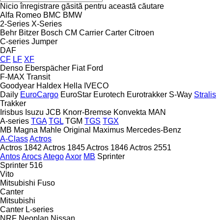
Nicio înregistrare găsită pentru această căutare
Alfa Romeo
BMC
BMW
2-Series
X-Series
Behr
Bitzer
Bosch
CM
Carrier
Carter
Citroen
C-series
Jumper
DAF
CF
LF
XF
Denso
Eberspächer
Fiat
Ford
F-MAX
Transit
Goodyear
Haldex
Hella
IVECO
Daily
EuroCargo
EuroStar
Eurotech
Eurotrakker
S-Way
Stralis
Trakker
Irisbus
Isuzu
JCB
Knorr-Bremse
Konvekta
MAN
A-series
TGA
TGL
TGM
TGS
TGX
MB
Magna
Mahle Original
Maximus
Mercedes-Benz
A-Class
Actros
Actros 1842
Actros 1845
Actros 1846
Actros 2551
Antos
Arocs
Atego
Axor
MB
Sprinter
Sprinter 516
Vito
Mitsubishi Fuso
Canter
Mitsubishi
Canter
L-series
NRF
Neoplan
Nissan