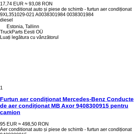
17,74 EUR
≈ 93,08 RON
Aer conditionat auto și piese de schimb - furtun aer condiționat
9XL351029-021 A0038301984 0038301984
diesel
Estonia, Tallinn
TruckParts Eesti OÜ
Luați legătura cu vânzătorul
1
Furtun aer condiționat Mercedes-Benz Conducte
de aer condiționat MB Axor 9408300915 pentru
camion
95 EUR
≈ 498,50 RON
Aer conditionat auto și piese de schimb - furtun aer condiționat