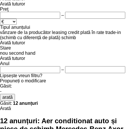
Arată tuturor
Preţ
–
Tipul anunțului
vânzare
de la producător
leasing
credit
plată în rate
trade-in
(schimb cu diferență de plată)
schimb
Arată tuturor
Stare
nou
second hand
Arată tuturor
Anul
–
Lipsește vreun filtru?
Propuneți o modificare
Găsit:
-
arată
Găsit:
12 anunțuri
Arată
12 anunțuri:
Aer conditionat auto și
piese de schimb Mercedes-Benz Axor