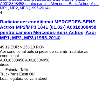
A0018308458 pentru camion Mercedes-Benz Actros, Axor
MP1, MP2, MP3 (1996-2014)
4
Radiator aer condiționat MERCEDES-BENS
Actros MP2/MP3 1841 (01.02-) A0018308458
pentru camion Mercedes-Benz Actros, Axor
MP1, MP2, MP3 (1996-2014)
49,19 EUR
≈ 258,10 RON
Aer conditionat auto și piese de schimb - radiator aer
condiționat
A0018308458 A0018304958
diesel
Estonia, Tallinn
TruckParts Eesti OÜ
Luați legătura cu vânzătorul