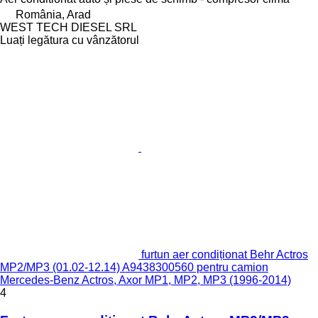
România, Arad
WEST TECH DIESEL SRL
Luați legătura cu vânzătorul
furtun aer condiționat Behr Actros
MP2/MP3 (01.02-12.14) A9438300560 pentru camion
Mercedes-Benz Actros, Axor MP1, MP2, MP3 (1996-2014)
4