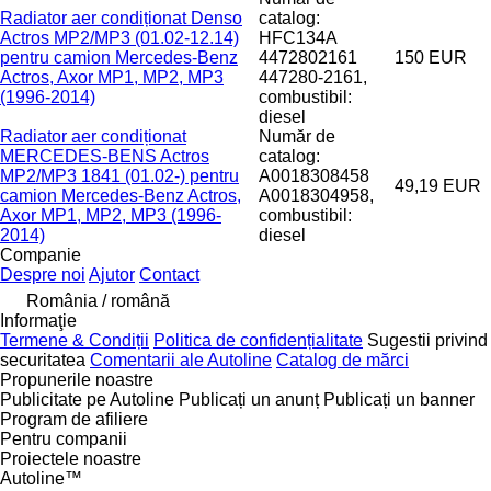
Radiator aer condiționat Denso
catalog:
Actros MP2/MP3 (01.02-12.14)
HFC134A
pentru camion Mercedes-Benz
4472802161
150 EUR
Actros, Axor MP1, MP2, MP3
447280-2161,
(1996-2014)
combustibil:
diesel
Radiator aer condiționat
Număr de
MERCEDES-BENS Actros
catalog:
MP2/MP3 1841 (01.02-) pentru
A0018308458
49,19 EUR
camion Mercedes-Benz Actros,
A0018304958,
Axor MP1, MP2, MP3 (1996-
combustibil:
2014)
diesel
Companie
Despre noi
Ajutor
Contact
România / română
Informaţie
Termene & Condiții
Politica de confidențialitate
Sugestii privind
securitatea
Comentarii ale Autoline
Catalog de mărcі
Propunerile noastre
Publicitate pe Autoline
Publicați un anunț
Publicați un banner
Program de afiliere
Pentru companii
Proiectele noastre
Autoline™