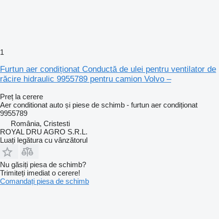
1
Furtun aer condiționat Conductă de ulei pentru ventilator de
răcire hidraulic 9955789 pentru camion Volvo –
Preț la cerere
Aer conditionat auto și piese de schimb - furtun aer condiționat
9955789
România, Cristesti
ROYAL DRU AGRO S.R.L.
Luați legătura cu vânzătorul
Nu găsiți piesa de schimb?
Trimiteți imediat o cerere!
Comandați piesa de schimb