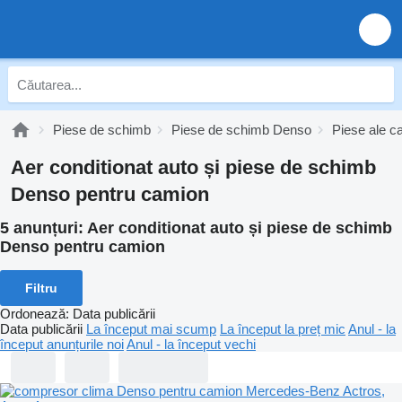
Piese de schimb
Piese de schimb Denso
Piese ale c
Aer conditionat auto și piese de schimb
Denso pentru camion
5 anunțuri:
Aer conditionat auto și piese de schimb
Denso pentru camion
Filtru
Ordonează
:
Data publicării
Data publicării
La început mai scump
La început la preț mic
Anul - la
început anunțurile noi
Anul - la început vechi