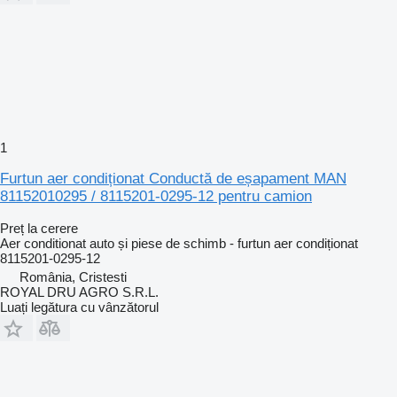
1
Furtun aer condiționat Conductă de eșapament MAN
81152010295 / 8115201-0295-12 pentru camion
Preț la cerere
Aer conditionat auto și piese de schimb - furtun aer condiționat
8115201-0295-12
România, Cristesti
ROYAL DRU AGRO S.R.L.
Luați legătura cu vânzătorul