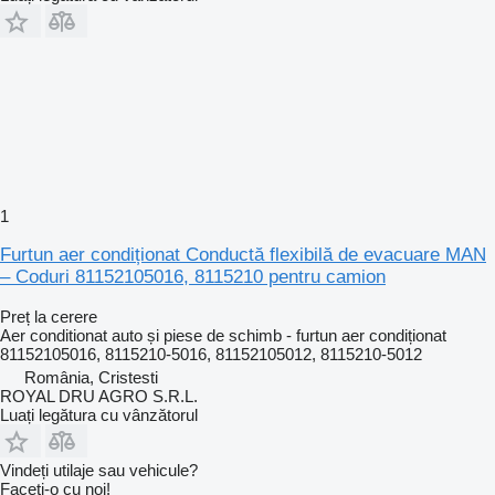
1
Furtun aer condiționat Conductă flexibilă de evacuare MAN
– Coduri 81152105016, 8115210 pentru camion
Preț la cerere
Aer conditionat auto și piese de schimb - furtun aer condiționat
81152105016, 8115210-5016, 81152105012, 8115210-5012
România, Cristesti
ROYAL DRU AGRO S.R.L.
Luați legătura cu vânzătorul
Vindeți utilaje sau vehicule?
Faceți-o cu noi!