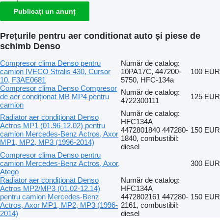
Publicați un anunț
Prețurile pentru aer conditionat auto și piese de
schimb Denso
Compresor clima Denso pentru
Număr de catalog:
camion IVECO Stralis 430, Cursor
10PA17C, 447200-
100 EUR
10, F3AE0681
5750, HFC-134a
Compresor clima Denso Compresor
Număr de catalog:
de aer condiționat MB MP4 pentru
125 EUR
4722300111
camion
Număr de catalog:
Radiator aer condiționat Denso
HFC134A
Actros MP1 (01.96-12.02) pentru
4472801840 447280-
150 EUR
camion Mercedes-Benz Actros, Axor
1840, combustibil:
MP1, MP2, MP3 (1996-2014)
diesel
Compresor clima Denso pentru
camion Mercedes-Benz Actros, Axor,
300 EUR
Atego
Radiator aer condiționat Denso
Număr de catalog:
Actros MP2/MP3 (01.02-12.14)
HFC134A
pentru camion Mercedes-Benz
4472802161 447280-
150 EUR
Actros, Axor MP1, MP2, MP3 (1996-
2161, combustibil:
2014)
diesel