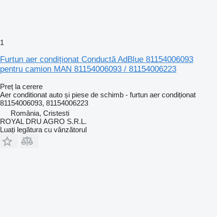
1
Furtun aer condiționat Conductă AdBlue 81154006093
pentru camion MAN 81154006093 / 81154006223
Preț la cerere
Aer conditionat auto și piese de schimb - furtun aer condiționat
81154006093, 81154006223
România, Cristesti
ROYAL DRU AGRO S.R.L.
Luați legătura cu vânzătorul