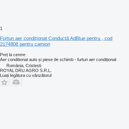
1
Furtun aer condiționat Conductă AdBlue pentru , cod
2174808 pentru camion
Preț la cerere
Aer conditionat auto și piese de schimb - furtun aer condiționat
România, Cristesti
ROYAL DRU AGRO S.R.L.
Luați legătura cu vânzătorul