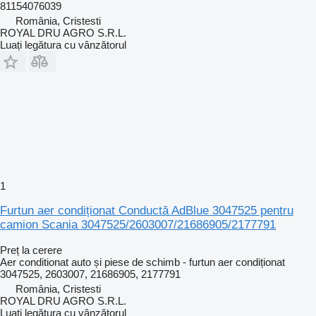
81154076039
România, Cristesti
ROYAL DRU AGRO S.R.L.
Luați legătura cu vânzătorul
1
Furtun aer condiționat Conductă AdBlue 3047525 pentru
camion Scania 3047525/2603007/21686905/2177791
Preț la cerere
Aer conditionat auto și piese de schimb - furtun aer condiționat
3047525, 2603007, 21686905, 2177791
România, Cristesti
ROYAL DRU AGRO S.R.L.
Luați legătura cu vânzătorul