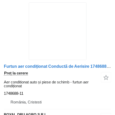
Furtun aer condiționat Conductă de Aerisire 1748688-11 pentru camion Carter pentru Scania – Cod
Preț la cerere
Aer conditionat auto și piese de schimb - furtun aer
condiționat
1748688-11
România, Cristesti
ROYAL DRU AGRO S.R.L.