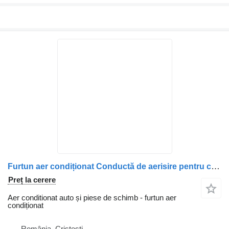
Furtun aer condiționat Conductă de aerisire pentru camion Carter Scania 1856510 – Piesă auto metalică cu coturi și suport de montare
Preț la cerere
Aer conditionat auto și piese de schimb - furtun aer
condiționat
România, Cristesti