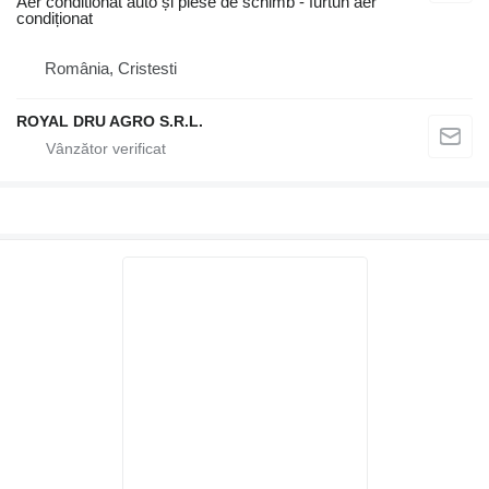
Aer conditionat auto și piese de schimb - furtun aer
condiționat
România, Cristesti
ROYAL DRU AGRO S.R.L.