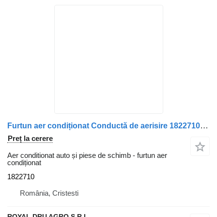
Furtun aer condiționat Conductă de aerisire 1822710 pentru camion Carter Scania -12
Preț la cerere
Aer conditionat auto și piese de schimb - furtun aer
condiționat
1822710
România, Cristesti
ROYAL DRU AGRO S.R.L.