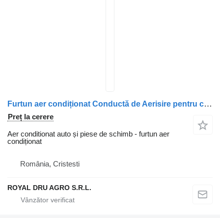
Furtun aer condiționat Conductă de Aerisire pentru camion Carter MAN 51018023047 51018020376 51018020442 51018020372
Preț la cerere
Aer conditionat auto și piese de schimb - furtun aer
condiționat
România, Cristesti
ROYAL DRU AGRO S.R.L.