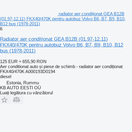
radiator aer condiționat GEA B12B
(01.97-12.11) FKX40/470K pentru autobuz Volvo B6, B7, B9, B10,
B12 bus (1978-2011)
6
Radiator aer condiționat GEA B12B (01.97-12.11)
FKX40/470K pentru autobuz Volvo B6, B7, B9, B10, B12
bus (1978-2011)
125 EUR
≈ 655,90 RON
Aer conditionat auto și piese de schimb - radiator aer condiționat
FKX40/470K A000193D0194
diesel
Estonia, Rummu
KB AUTO EESTI OÜ
Luați legătura cu vânzătorul