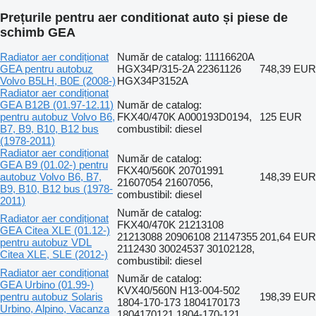
Prețurile pentru aer conditionat auto și piese de
schimb GEA
Radiator aer condiționat
Număr de catalog: 11116620A
GEA pentru autobuz
HGX34P/315-2A 22361126
748,39 EUR
Volvo B5LH, B0E (2008-)
HGX34P3152A
Radiator aer condiționat
GEA B12B (01.97-12.11)
Număr de catalog:
pentru autobuz Volvo B6,
FKX40/470K A000193D0194,
125 EUR
B7, B9, B10, B12 bus
combustibil: diesel
(1978-2011)
Radiator aer condiționat
Număr de catalog:
GEA B9 (01.02-) pentru
FKX40/560K 20701991
autobuz Volvo B6, B7,
148,39 EUR
21607054 21607056,
B9, B10, B12 bus (1978-
combustibil: diesel
2011)
Număr de catalog:
Radiator aer condiționat
FKX40/470K 21213108
GEA Citea XLE (01.12-)
21213088 20906108 21147355
201,64 EUR
pentru autobuz VDL
2112430 30024537 30102128,
Citea XLE, SLE (2012-)
combustibil: diesel
Radiator aer condiționat
Număr de catalog:
GEA Urbino (01.99-)
KVX40/560N H13-004-502
pentru autobuz Solaris
198,39 EUR
1804-170-173 1804170173
Urbino, Alpino, Vacanza
1804170121 1804-170-121