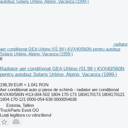
radiator
aer condiționat GEA Urbino (01.99-) KVX40/560N pentru autobuz
Solaris Urbino, Alpino, Vacanza (1999-)
8
Radiator aer condiționat GEA Urbino (01.99-) KVX40/560N
pentru autobuz Solaris Urbino, Alpino, Vacanza (1999-)
198,39 EUR
≈ 1.041 RON
Aer conditionat auto și piese de schimb - radiator aer condiționat
KVX40/560N H13-004-502 1804-170-173 1804170173 1804170121
1804-170-121 0000-054-638 0000054638
Estonia, Tallinn
TruckParts Eesti OÜ
Luați legătura cu vânzătorul