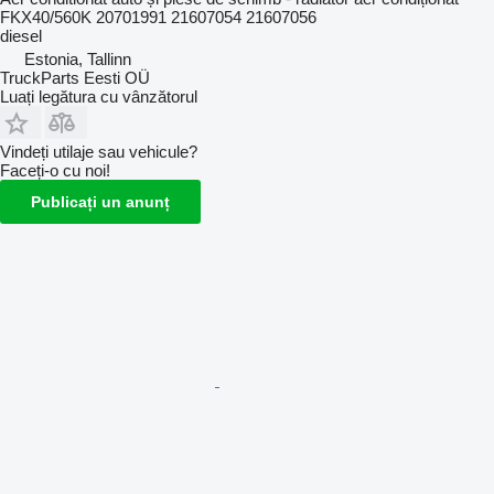
FKX40/560K 20701991 21607054 21607056
diesel
Estonia, Tallinn
TruckParts Eesti OÜ
Luați legătura cu vânzătorul
Vindeți utilaje sau vehicule?
Faceți-o cu noi!
Publicați un anunț