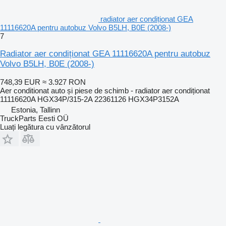
radiator aer condiționat GEA
11116620A pentru autobuz Volvo B5LH, B0E (2008-)
7
Radiator aer condiționat GEA 11116620A pentru autobuz
Volvo B5LH, B0E (2008-)
748,39 EUR
≈ 3.927 RON
Aer conditionat auto și piese de schimb - radiator aer condiționat
11116620A HGX34P/315-2A 22361126 HGX34P3152A
Estonia, Tallinn
TruckParts Eesti OÜ
Luați legătura cu vânzătorul