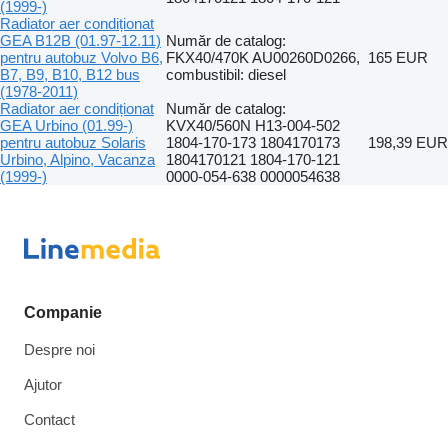
(1999-)
Radiator aer condiționat
GEA B12B (01.97-12.11)
Număr de catalog:
pentru autobuz Volvo B6,
FKX40/470K AU00260D0266,
165 EUR
B7, B9, B10, B12 bus
combustibil: diesel
(1978-2011)
Radiator aer condiționat
Număr de catalog:
GEA Urbino (01.99-)
KVX40/560N H13-004-502
pentru autobuz Solaris
1804-170-173 1804170173
198,39 EUR
Urbino, Alpino, Vacanza
1804170121 1804-170-121
(1999-)
0000-054-638 0000054638
Companie
Despre noi
Ajutor
Contact