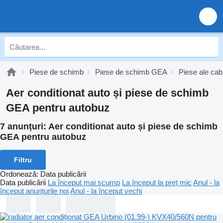
Piese de schimb
Piese de schimb GEA
Piese ale cab
Aer conditionat auto și piese de schimb
GEA pentru autobuz
7 anunțuri:
Aer conditionat auto și piese de schimb
GEA pentru autobuz
Filtru
Ordonează
:
Data publicării
Data publicării
La început mai scump
La început la preț mic
Anul - la
început anunțurile noi
Anul - la început vechi