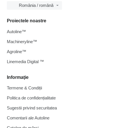
România / română
Proiectele noastre
Autoline™
Machineryline™
Agroline™
Linemedia Digital ™
Informaţie
Termene & Condiții
Politica de confidențialitate
Sugestii privind securitatea
Comentarii ale Autoline
Catalog de mărcі