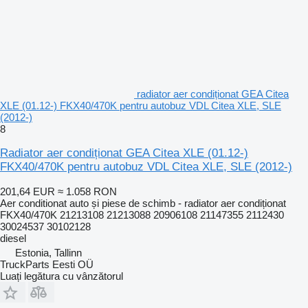
radiator aer condiționat GEA Citea
XLE (01.12-) FKX40/470K pentru autobuz VDL Citea XLE, SLE
(2012-)
8
Radiator aer condiționat GEA Citea XLE (01.12-)
FKX40/470K pentru autobuz VDL Citea XLE, SLE (2012-)
201,64 EUR
≈ 1.058 RON
Aer conditionat auto și piese de schimb - radiator aer condiționat
FKX40/470K 21213108 21213088 20906108 21147355 2112430
30024537 30102128
diesel
Estonia, Tallinn
TruckParts Eesti OÜ
Luați legătura cu vânzătorul