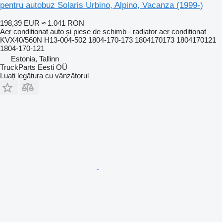
pentru autobuz Solaris Urbino, Alpino, Vacanza (1999-)
198,39 EUR
≈ 1.041 RON
Aer conditionat auto și piese de schimb - radiator aer condiționat
KVX40/560N H13-004-502 1804-170-173 1804170173 1804170121
1804-170-121
Estonia, Tallinn
TruckParts Eesti OÜ
Luați legătura cu vânzătorul