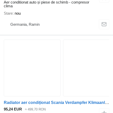
Aer conditionat auto și piese de schimb - compresor
clima
Stare
nou
Germania, Ramin
Radiator aer condiționat Scania Verdampfer Klimaanlage 1772726 pentru camion Scania P/G/R/T,CP CG CR CT
95,24 EUR
≈ 499,70 RON