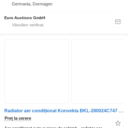
Germania, Dormagen
Euro Auctions GmbH
Radiator aer condiționat Konvekta BKL-280024C747 141SV029K Neoplan Skyliner 2019 pentru autobuz Neoplan Skyliner
Preț la cerere