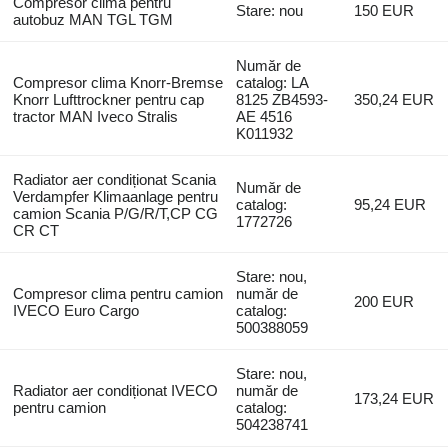
Compresor clima pentru
Stare: nou
150 EUR
autobuz MAN TGL TGM
Număr de
Compresor clima Knorr-Bremse
catalog: LA
Knorr Lufttrockner pentru cap
8125 ZB4593-
350,24 EUR
tractor MAN Iveco Stralis
AE 4516
K011932
Radiator aer condiționat Scania
Număr de
Verdampfer Klimaanlage pentru
catalog:
95,24 EUR
camion Scania P/G/R/T,CP CG
1772726
CR CT
Stare: nou,
Compresor clima pentru camion
număr de
200 EUR
IVECO Euro Cargo
catalog:
500388059
Stare: nou,
Radiator aer condiționat IVECO
număr de
173,24 EUR
pentru camion
catalog:
504238741