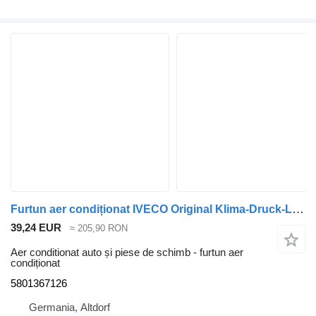
Furtun aer condiționat IVECO Original Klima-Druck-Leitung 5801367126 pentru camion IVECO Daily
39,24 EUR
≈ 205,90 RON
Aer conditionat auto și piese de schimb - furtun aer
condiționat
5801367126
Germania, Altdorf