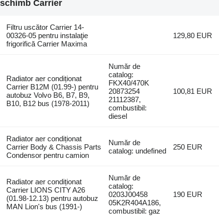
schimb Carrier
Filtru uscător Carrier 14-
00326-05 pentru instalaţie
129,80 EUR
frigorifică Carrier Maxima
Număr de
catalog:
Radiator aer condiționat
FKX40/470K
Carrier B12M (01.99-) pentru
20873254
100,81 EUR
autobuz Volvo B6, B7, B9,
21112387,
B10, B12 bus (1978-2011)
combustibil:
diesel
Radiator aer condiționat
Număr de
Carrier Body & Chassis Parts
250 EUR
catalog: undefined
Condensor pentru camion
Număr de
Radiator aer condiționat
catalog:
Carrier LIONS CITY A26
0203J00458
190 EUR
(01.98-12.13) pentru autobuz
05K2R404A186,
MAN Lion's bus (1991-)
combustibil: gaz