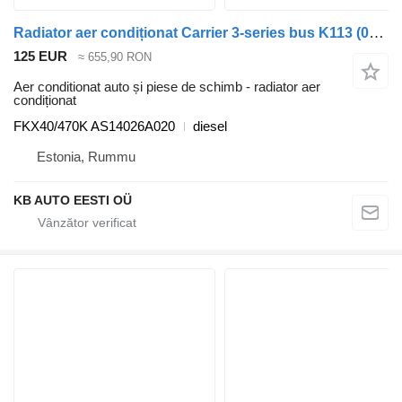
Radiator aer condiționat Carrier 3-series bus K113 (01.88-12.99) FKX40/470K pentru autobuz Scania 3-series bus (1988-1999)
125 EUR
≈ 655,90 RON
Aer conditionat auto și piese de schimb - radiator aer
condiționat
FKX40/470K AS14026A020
diesel
Estonia, Rummu
KB AUTO EESTI OÜ