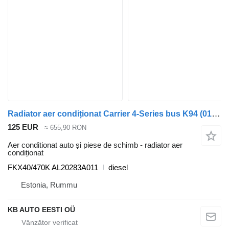
Radiator aer condiționat Carrier 4-Series bus K94 (01.96-12.06) FKX40/470K pentru autobuz Scania 4-series bus (1995-2006)
125 EUR
≈ 655,90 RON
Aer conditionat auto și piese de schimb - radiator aer
condiționat
FKX40/470K AL20283A011
diesel
Estonia, Rummu
KB AUTO EESTI OÜ