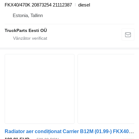
FKX40/470K 20873254 21112387
diesel
Estonia, Tallinn
TruckParts Eesti OÜ
Radiator aer condiționat Carrier B12M (01.99-) FKX40/470K pentru autobuz Volvo B6, B7, B9, B10, B12 bus (1978-2011)