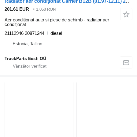
Radiator aer condiționat Carrier B12B (01.97-12.11) 21112946 pentru autobuz Volvo B6, B7, B9, B10, B12 bus (1978-2011)
201,61 EUR
≈ 1.058 RON
Aer conditionat auto și piese de schimb - radiator aer
condiționat
21112946 20871244
diesel
Estonia, Tallinn
TruckParts Eesti OÜ