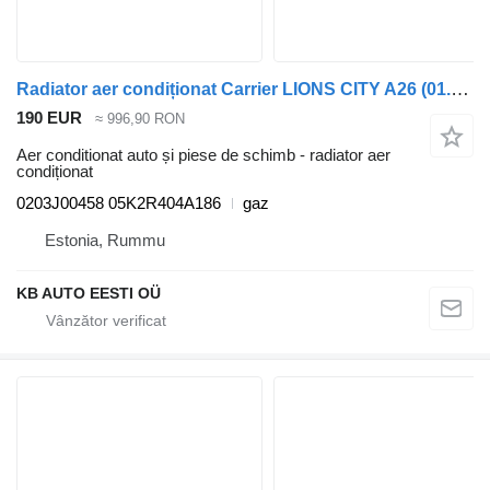
Radiator aer condiționat Carrier LIONS CITY A26 (01.98-12.13) 0203J00458 pentru autobuz MAN Lion's bus (1991-)
190 EUR
≈ 996,90 RON
Aer conditionat auto și piese de schimb - radiator aer
condiționat
0203J00458 05K2R404A186
gaz
Estonia, Rummu
KB AUTO EESTI OÜ