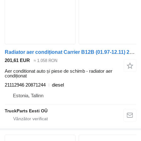
Radiator aer condiționat Carrier B12B (01.97-12.11) 21112946 pentru autobuz Volvo B6, B7, B9, B10, B12 bus (1978-2011)
201,61 EUR
≈ 1.058 RON
Aer conditionat auto și piese de schimb - radiator aer
condiționat
21112946 20871244
diesel
Estonia, Tallinn
TruckParts Eesti OÜ