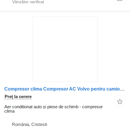
Compresor clima Compresor AC Volvo pentru camion Carrier 21112946 20871244 70344872 21213083 1756879 1928383
Preț la cerere
Aer conditionat auto și piese de schimb - compresor
clima
România, Cristesti