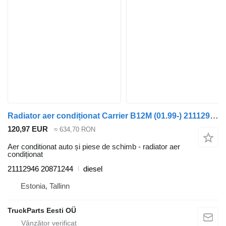
Radiator aer condiționat Carrier B12M (01.99-) 21112946 pentru autobuz Volvo B6, B7, B9, B10, B12 bus (1978-2011)
120,97 EUR
≈ 634,70 RON
Aer conditionat auto și piese de schimb - radiator aer
condiționat
21112946 20871244
diesel
Estonia, Tallinn
TruckParts Eesti OÜ