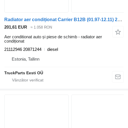
Radiator aer condiționat Carrier B12B (01.97-12.11) 21112946 pentru autobuz Volvo B6, B7, B9, B10, B12 bus (1978-2011)
201,61 EUR
≈ 1.058 RON
Aer conditionat auto și piese de schimb - radiator aer
condiționat
21112946 20871244
diesel
Estonia, Tallinn
TruckParts Eesti OÜ