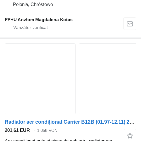
Polonia, Chróstowo
PPHU Artzłom Magdalena Kotas
Radiator aer condiționat Carrier B12B (01.97-12.11) 21112946 pentru autobuz Volvo B6, B7, B9, B10, B12 bus (1978-2011)
201,61 EUR
≈ 1.058 RON
Aer conditionat auto și piese de schimb - radiator aer