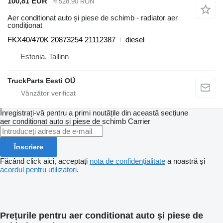
100,81 EUR
≈ 528,90 RON
Aer conditionat auto și piese de schimb - radiator aer
condiționat
FKX40/470K 20873254 21112387
diesel
Estonia, Tallinn
TruckParts Eesti OÜ
Înregistrați-vă pentru a primi noutățile din această secțiune
aer conditionat auto și piese de schimb
Carrier
Înscriere
Făcând click aici, acceptați
nota de confidențialitate
a noastră și
acordul pentru utilizatori
.
Prețurile pentru aer conditionat auto și piese de