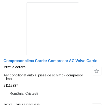
Compresor clima Carrier Compresor AC Volvo Carrier 21112387 pentru camion
Preț la cerere
Aer conditionat auto și piese de schimb - compresor
clima
21112387
România, Cristesti
ROYAL DRU AGRO S.R.L.