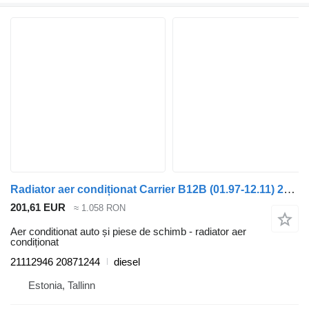
Radiator aer condiționat Carrier B12B (01.97-12.11) 21112946 pentru autobuz Volvo B6, B7, B9, B10, B12 bus (1978-2011)
201,61 EUR
≈ 1.058 RON
Aer conditionat auto și piese de schimb - radiator aer
condiționat
21112946 20871244
diesel
Estonia, Tallinn