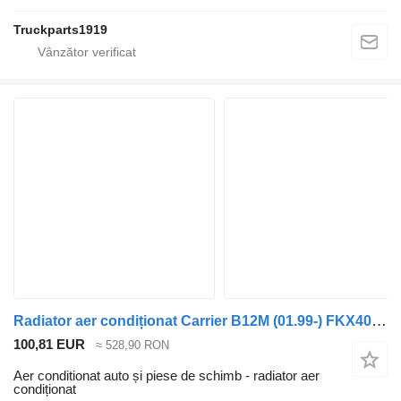
Truckparts1919
Radiator aer condiționat Carrier B12M (01.99-) FKX40/470K pentru autobuz Volvo B6, B7, B9, B10, B12 bus (1978-2011)
100,81 EUR
≈ 528,90 RON
Aer conditionat auto și piese de schimb - radiator aer
condiționat