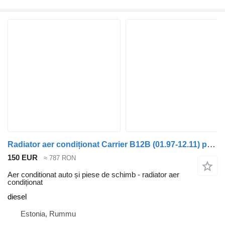
Radiator aer condiționat Carrier B12B (01.97-12.11) pentru autobuz Volvo B6, B7, B9, B10, B12 bus (1978-2011)
150 EUR
≈ 787 RON
Aer conditionat auto și piese de schimb - radiator aer
condiționat
diesel
Estonia, Rummu