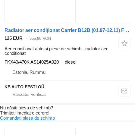
Radiator aer condiționat Carrier B12B (01.97-12.11) FKX40/470K pentru autobuz Volvo B6, B7, B9, B10, B12 bus (1978-2011)
125 EUR
≈ 655,90 RON
Aer conditionat auto și piese de schimb - radiator aer
condiționat
FKX40/470K AS14025A020
diesel
Estonia, Rummu
KB AUTO EESTI OÜ
Nu găsiți piesa de schimb?
Trimiteți imediat o cerere!
Comandați piesa de schimb