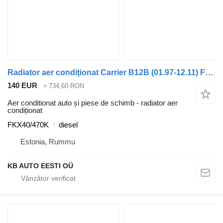
Radiator aer condiționat Carrier B12B (01.97-12.11) FKX40/470K pentru autobuz Volvo B6, B7, B9, B10, B12 bus (1978-2011)
140 EUR
≈ 734,60 RON
Aer conditionat auto și piese de schimb - radiator aer
condiționat
FKX40/470K
diesel
Estonia, Rummu
KB AUTO EESTI OÜ