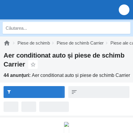
Piese de schimb
Piese de schimb Carrier
Piese ale c
Aer conditionat auto și piese de schimb
Carrier
44 anunțuri:
Aer conditionat auto și piese de schimb Carrier