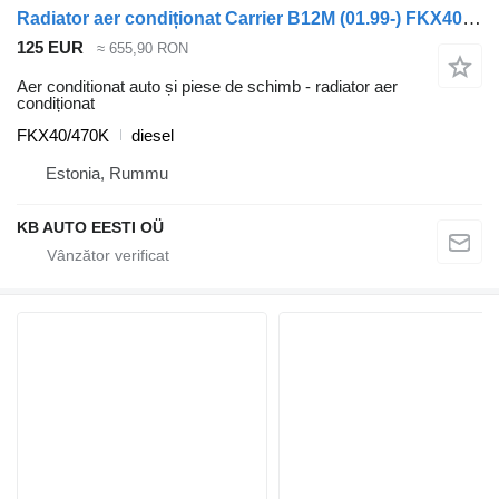
Radiator aer condiționat Carrier B12M (01.99-) FKX40/470K pentru autobuz Volvo B6, B7, B9, B10, B12 bus (1978-2011)
125 EUR
≈ 655,90 RON
Aer conditionat auto și piese de schimb - radiator aer
condiționat
FKX40/470K
diesel
Estonia, Rummu
KB AUTO EESTI OÜ