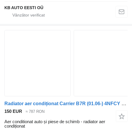
KB AUTO EESTI OÜ
Radiator aer condiționat Carrier B7R (01.06-) 4NFCY pentru autobuz Volvo B7, B8, B9, B12 bus (2005-)
150 EUR
≈ 787 RON
Aer conditionat auto și piese de schimb - radiator aer
condiționat