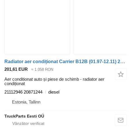
Radiator aer condiționat Carrier B12B (01.97-12.11) 21112946 pentru autobuz Volvo B6, B7, B9, B10, B12 bus (1978-2011)
201,61 EUR
≈ 1.058 RON
Aer conditionat auto și piese de schimb - radiator aer
condiționat
21112946 20871244
diesel
Estonia, Tallinn
TruckParts Eesti OÜ