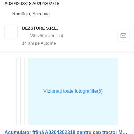
A0204202318 A0204202718
România, Suceava
DEZSTORE S.R.L.
14
ani pe Autoline
Acumulator frână A0204202318 pentru cap tractor Mercedes-Benz ACTROS MP4