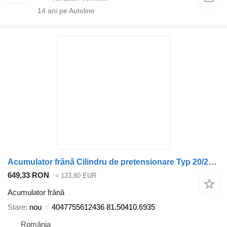
14
ani pe Autoline
Acumulator frână Cilindru de pretensionare Typ 20/24 4047755612436 pentru cap tractor MAN
649,33 RON
≈ 123,80 EUR
Acumulator frână
Stare
nou
4047755612436 81.50410.6935
România