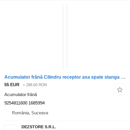
Acumulator frână Cilindru receptor axa spate stanga 9254811600 pentru cap tractor DAF XF
55 EUR
≈ 288,60 RON
Acumulator frână
9254811600 1685994
România, Suceava
DEZSTORE S.R.L.