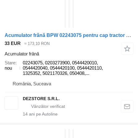
Acumulator frână BPW 02243075 pentru cap tractor DAF LF45
33 EUR
≈ 173,10 RON
Acumulator frână
Stare
02243075, 0203273900, 0544420010,
nou
0544420040, 0544420100, 0544420110,
1325352, 5021170326, 050408,...
România, Suceava
DEZSTORE S.R.L.
14
ani pe Autoline