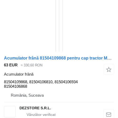
Acumulator frână 81504109868 pentru cap tractor MAN TGX
63 EUR
≈ 330,60 RON
Acumulator frână
81504109868, 81504106810, 81504106934
81504106868
România, Suceava
DEZSTORE S.R.L.