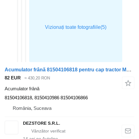
Acumulator frână 81504106818 pentru cap tractor MAN TGX
82 EUR
≈ 430,20 RON
Acumulator frână
81504106818, 8150410986 81504106866
România, Suceava
DEZSTORE S.R.L.
14
ani pe Autoline