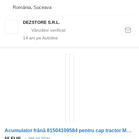
România, Suceava
DEZSTORE S.R.L.
14
ani pe Autoline
Acumulator frână 81504109584 pentru cap tractor MAN TGL
55 EUR
≈ 288,60 RON