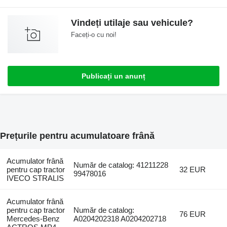
Vindeți utilaje sau vehicule?
Faceți-o cu noi!
Publicați un anunț
Prețurile pentru acumulatoare frână
Acumulator frână
Număr de catalog: 41211228
pentru cap tractor
32 EUR
99478016
IVECO STRALIS
Acumulator frână
pentru cap tractor
Număr de catalog:
76 EUR
Mercedes-Benz
A0204202318 A0204202718