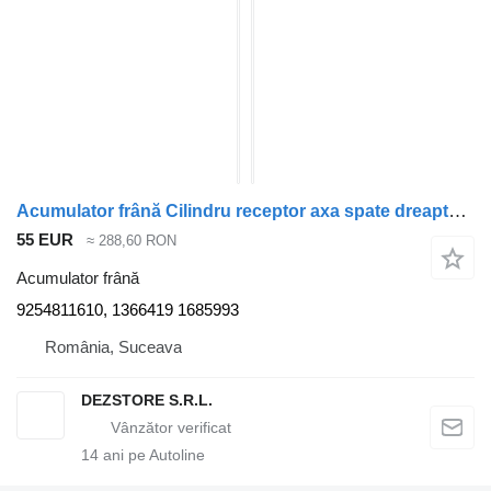
Acumulator frână Cilindru receptor axa spate dreapta 9254811610 pentru cap tractor DAF XF
55 EUR
≈ 288,60 RON
Acumulator frână
9254811610, 1366419 1685993
România, Suceava
DEZSTORE S.R.L.
14
ani pe Autoline