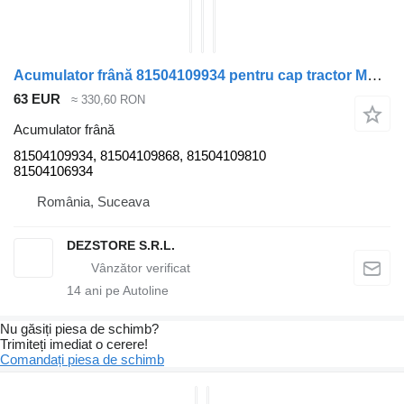
Acumulator frână 81504109934 pentru cap tractor MAN TGX
63 EUR
≈ 330,60 RON
Acumulator frână
81504109934, 81504109868, 81504109810
81504106934
România, Suceava
DEZSTORE S.R.L.
14
ani pe Autoline
Nu găsiți piesa de schimb?
Trimiteți imediat o cerere!
Comandați piesa de schimb