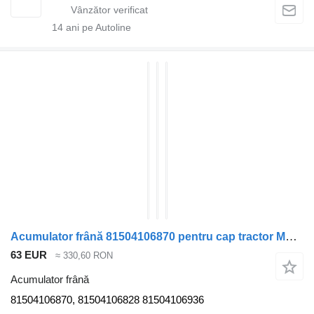
14
ani pe Autoline
Acumulator frână 81504106870 pentru cap tractor MAN TGS
63 EUR
≈ 330,60 RON
Acumulator frână
81504106870, 81504106828 81504106936