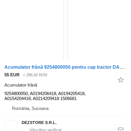
Acumulator frână 9254800050 pentru cap tractor DAF XF
55 EUR
≈ 288,60 RON
Acumulator frână
9254800050, A0194206418, A0194205418,
A0154204418, A0214209418 1506681
România, Suceava
DEZSTORE S.R.L.