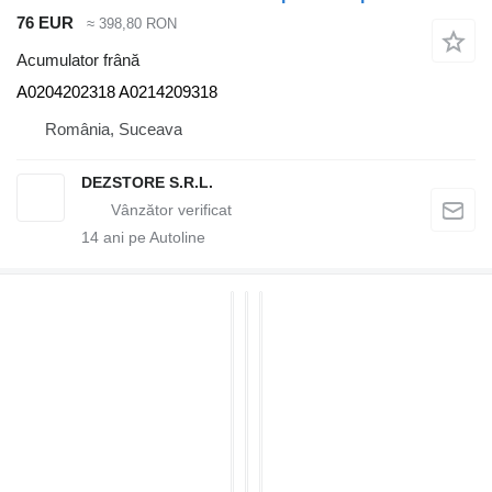
76 EUR
≈ 398,80 RON
Acumulator frână
A0204202318 A0214209318
România, Suceava
DEZSTORE S.R.L.
14
ani pe Autoline